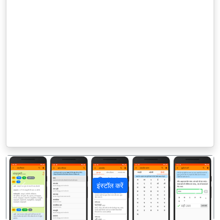
इंस्टॉल करें
पिछला
अगला