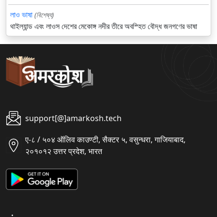
লাও ভাষা
(বিশেষ্য)
থাইল্যান্ড এবং লাওস দেশের মেকোঙ্গ নদীর তীরে অবস্হিত বৌদ্ধ জনগণের ভাষা
support[@]amarkosh.tech
ए-८ / ५०४ ऑलिव काउण्टी, सैक्टर ५, वसुन्धरा, गाजियाबाद,
२०१०१२ उत्तर प्रदेश, भारत