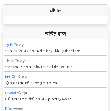
चौपाल
चर्चित शब्द
প্রবাহ
(বিশেষ্য)
একের পর এক হতে থাকা ঘটনা বা চিন্তাধারার প্রভাবশালী ক্রম
পাজামা
(বিশেষ্য)
এক ধরনের পোশাক যা কোমর থেকে গোড়ালি অবধি ঢাকে
পিশাচিনী
(বিশেষ্য)
স্ত্রী ভূত যে প্রায়শই অমঙ্গলসূচক কাজ করে
সোমলতা
(বিশেষ্য)
মোটা চকচকে পাতাবিশিষ্ট গাছ যা ওষুধ রূপে ব্যবহৃত হয়
দিব্যি
(বিশেষ্য)