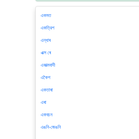
একমত
একত্রিশ
এন্ধাৰ
এক্স ৰে
একাত্মবাদী
একৈশ
একতাৰা
এৰা
একবচন
এঙনি-জেঙনি