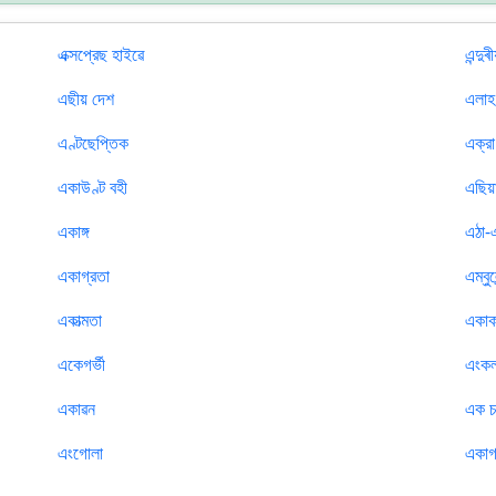
এক্সপ্রেছ হাইৱে
এন্দু
এছীয় দেশ
এলাহ
এণ্টছেপ্তিক
এক্রা
একাউণ্ট বহী
এছিয়
একাঙ্গ
এঠা-
একাগ্রতা
এম্বুল
একাত্মতা
একাক
একেগর্ভী
এংক
একাৱন
এক চত
এংগোলা
একাগ