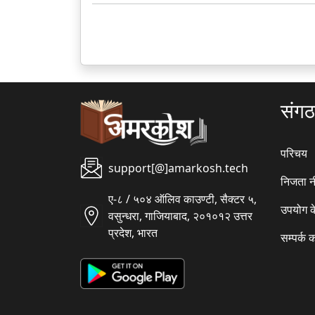
संग
परिचय
support[@]amarkosh.tech
निजता न
ए-८ / ५०४ ऑलिव काउण्टी, सैक्टर ५,
उपयोग क
वसुन्धरा, गाजियाबाद, २०१०१२ उत्तर
प्रदेश, भारत
सम्पर्क क