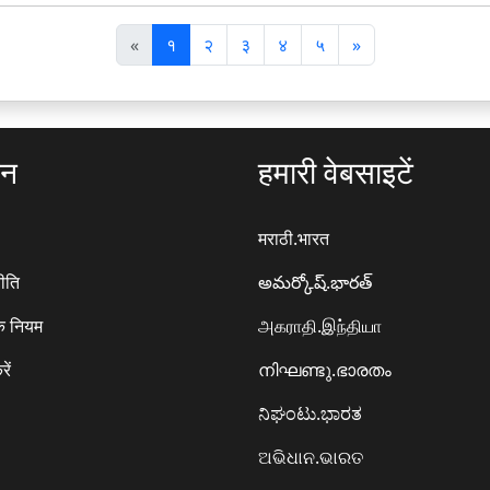
पि
अ
«
१
२
३
४
५
»
छ
ग
ला
ला
ठन
हमारी वेबसाइटें
मराठी.भारत
ीति
అమర్కోష్.భారత్
े नियम
அகராதி.இந்தியா
रें
നിഘണ്ടു.ഭാരതം
ನಿಘಂಟು.ಭಾರತ
ଅଭିଧାନ.ଭାରତ