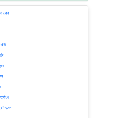
ৰীয়া ৰোগ
াবাসী
এঠা
েন্স
াৰ
ল
ুর্থাংশ
্রচিত্ততা