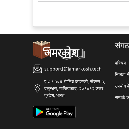
संग
परिचय
support[@]amarkosh.tech
निजता न
ए-८ / ५०४ ऑलिव काउण्टी, सैक्टर ५,
उपयोग क
वसुन्धरा, गाजियाबाद, २०१०१२ उत्तर
प्रदेश, भारत
सम्पर्क क