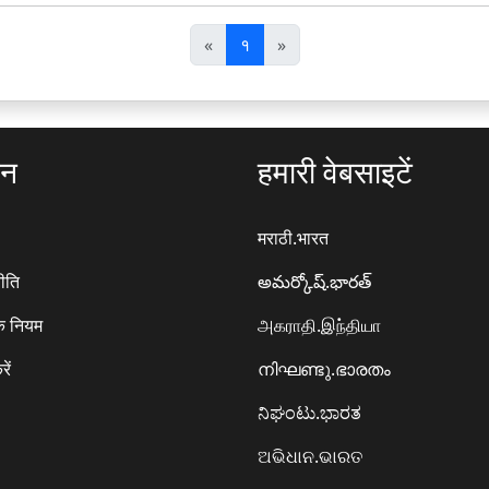
पि
अ
«
१
»
छ
ग
ला
ला
ठन
हमारी वेबसाइटें
मराठी.भारत
ीति
అమర్కోష్.భారత్
े नियम
அகராதி.இந்தியா
रें
നിഘണ്ടു.ഭാരതം
ನಿಘಂಟು.ಭಾರತ
ଅଭିଧାନ.ଭାରତ