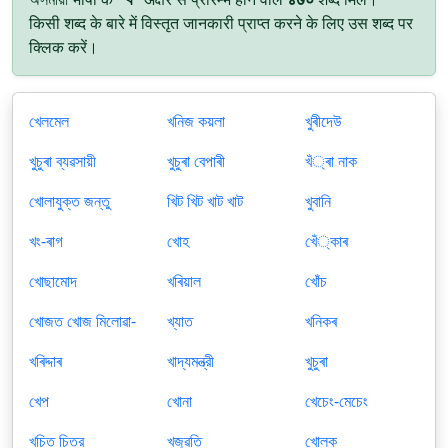
किसी शब्द के बारे में विस्तृत जानकारी प्राप्त करने के लिए उस शब्द पर
क्लिक करें।
খেলমেল
খনিজ কয়লা
খুৰীদেউ
খুচুৰা ব্যৱসায়ী
খুচুৰা বেপাৰী
খঁ্ৰা নাক
খোলাযুক্ত জন্তু
খিট খিট খাট খাট
খুবানি
খং-ৰাগ
খোহ
খেঁ্কাৰ
খোছামোদ
খৰিয়াল
খোঁচ
খোজত খোজ মিলোৱা-
খ্যাত
খনিকৰ
খৰিদ্দাৰ
খাদ্যমন্ত্রী
খুচুৰা
খেপ
খোনা
খেচেং-মেচেং
খচিত চিত্র
খজুৱতি
খোলক