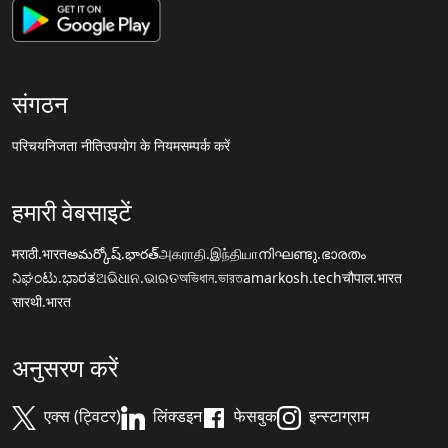
संगठन
परिचय
निजता नीति
उपयोग के नियम
सम्पर्क करें
हमारी वेबसाइटें
मराठी.भारत
అమర్కోష్.భారత్
அகராதி.இந்தியா
നിഘണ്ടു.ഭാരതം
ನಿಘಂಟು.ಭಾರತ
ଅଭିଧାନ.ଭାରତ
অভিধান.ভারত
amarkosh.tech
चौपाल.भारत
सारथी.भारत
अनुसरण करें
एक्स (ट्विटर)
लिंक्डइन
फेसबुक
इन्स्टाग्राम