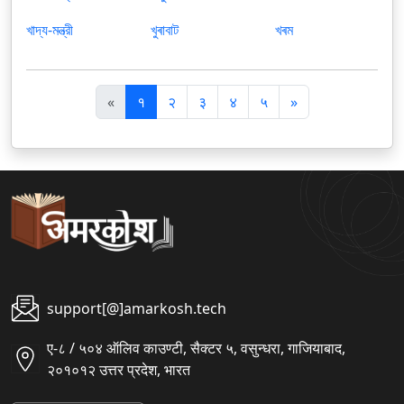
খাদ্য-মন্ত্রী
খুৰাবাট
খৰম
पि
अ
«
१
२
३
४
५
»
छ
ग
ला
ला
support[@]amarkosh.tech
ए-८ / ५०४ ऑलिव काउण्टी, सैक्टर ५, वसुन्धरा, गाजियाबाद,
२०१०१२ उत्तर प्रदेश, भारत