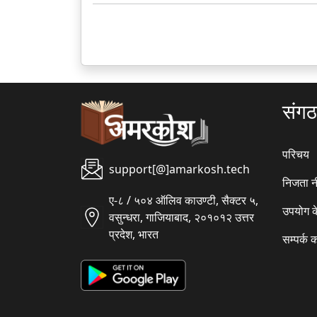
संग
परिचय
support[@]amarkosh.tech
निजता न
ए-८ / ५०४ ऑलिव काउण्टी, सैक्टर ५,
उपयोग क
वसुन्धरा, गाजियाबाद, २०१०१२ उत्तर
प्रदेश, भारत
सम्पर्क क