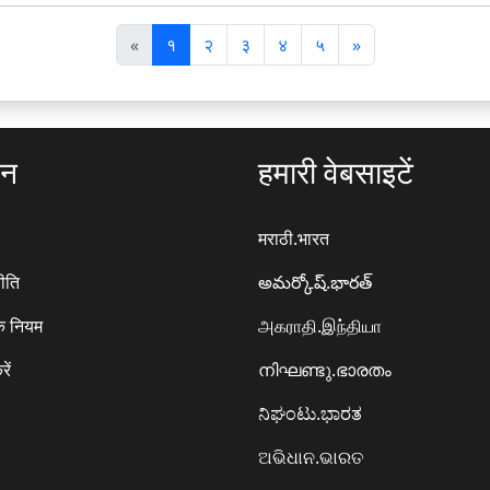
पि
अ
«
१
२
३
४
५
»
छ
ग
ला
ला
ठन
हमारी वेबसाइटें
मराठी.भारत
ीति
అమర్కోష్.భారత్
े नियम
அகராதி.இந்தியா
रें
നിഘണ്ടു.ഭാരതം
ನಿಘಂಟು.ಭಾರತ
ଅଭିଧାନ.ଭାରତ