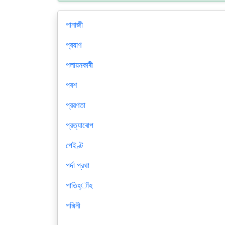
পানাজী
প্রয়াণ
পলায়নকাৰী
পৰশ
প্রৱণতা
প্রত্যাৰোপ
পেইণ্ট
পর্দা প্রথা
পাতিহ্াঁহ
পদ্মিনী