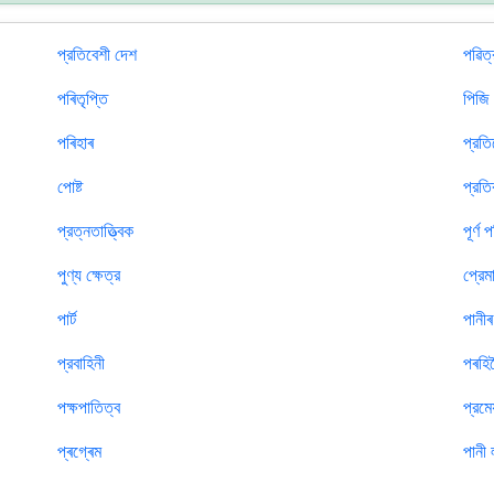
প্রতিবেশী দেশ
পৱিত্
পৰিতৃপ্তি
পিজি
পৰিহাৰ
প্রতি
পোষ্ট
প্রতি
প্রত্নতাত্ত্বিক
পূর্ণ প
পুণ্য ক্ষেত্র
প্রেম
পার্ট
পানী
প্রবাহিনী
পৰহি
পক্ষপাতিত্ব
প্রমে
প্ৰগ্ৰেম
পানী 