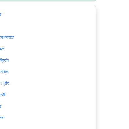
র
ৰোধক্ষমতা
ৰূপ
ৰি্ৱর্তন
াসক্তি
ৰ ্উঁহ
তৈষী
য়
লগা