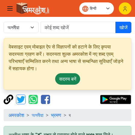
खोजें
वेबसाइट एवम् मोबाइल ऐप से विज्ञापनों को हटाने के लिए कृपया
सदस्यता ग्रहण करें। सदस्यता शुल्क अमरकोश में नए शब्द एवम्
परिभाषाएँ सम्मिलित करने तथा अन्य भाषा से सम्बन्धित सुविधाएँ जोड़ने
में सहायक होगा।
सदस्य बनें
अमरकोश
অসমীয়া
भ्रमण
ৰ
অসমীয়া भाषा के
"ৰ"
अक्षर से प्रारम्भ होने वाले
७४७
शब्द मिले।