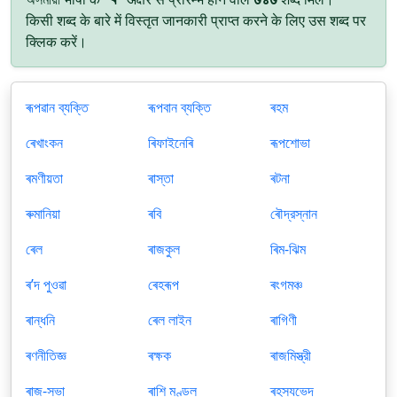
किसी शब्द के बारे में विस्तृत जानकारी प्राप्त करने के लिए उस शब्द पर
क्लिक करें।
ৰূপৱান ব্যক্তি
ৰূপবান ব্যক্তি
ৰহম
ৰেখাংকন
ৰিফাইনেৰি
ৰূপশোভা
ৰমণীয়তা
ৰাস্তা
ৰটনা
ৰুমানিয়া
ৰবি
ৰৌদ্রস্নান
ৰেল
ৰাজকুল
ৰিম-ঝিম
ৰʼদ পুওৱা
ৰেহৰূপ
ৰংগমঞ্চ
ৰান্ধনি
ৰেল লাইন
ৰাগিণী
ৰণনীতিজ্ঞ
ৰক্ষক
ৰাজমিস্ত্রী
ৰাজ-সভা
ৰাশি মণ্ডল
ৰহস্যভেদ