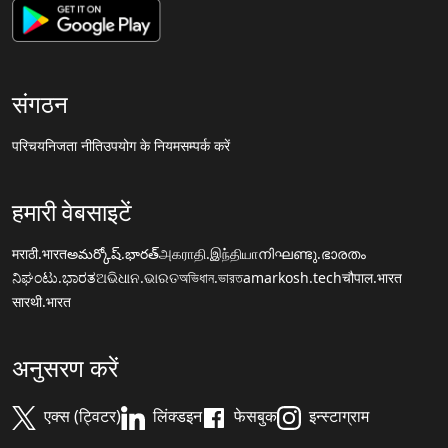
संगठन
परिचय
निजता नीति
उपयोग के नियम
सम्पर्क करें
हमारी वेबसाइटें
मराठी.भारत
అమర్కోష్.భారత్
அகராதி.இந்தியா
നിഘണ്ടു.ഭാരതം
ನಿಘಂಟು.ಭಾರತ
ଅଭିଧାନ.ଭାରତ
অভিধান.ভারত
amarkosh.tech
चौपाल.भारत
सारथी.भारत
अनुसरण करें
एक्स (ट्विटर)
लिंक्डइन
फेसबुक
इन्स्टाग्राम