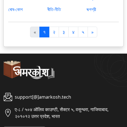
ৰোষ-কোপ
ৰীতি-নীতি
ৰূপশ্রী
पि
अ
«
१
२
३
४
५
»
छ
ग
ला
ला
support[@]amarkosh.tech
ए-८ / ५०४ ऑलिव काउण्टी, सैक्टर ५, वसुन्धरा, गाजियाबाद,
२०१०१२ उत्तर प्रदेश, भारत