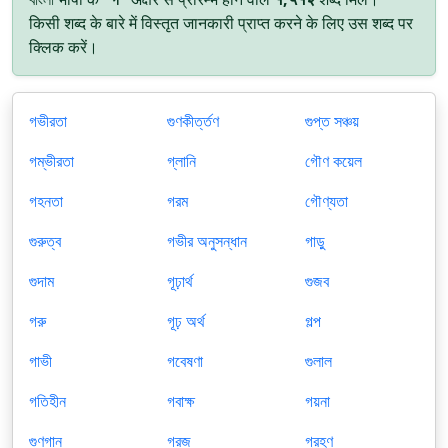
किसी शब्द के बारे में विस्तृत जानकारी प्राप्त करने के लिए उस शब्द पर
क्लिक करें।
গভীরতা
গুণকীর্ত্তণ
গুপ্ত সঞ্চয়
গম্ভীরতা
গ্লানি
গৌণ কয়েল
গহনতা
গরম
গৌণ্যতা
গুরুত্ব
গভীর অনুসন্ধান
গাড়ু
গুদাম
গূঢ়ার্থ
গুজব
গরু
গূঢ় অর্থ
গল্প
গাভী
গবেষণা
গুলাল
গতিহীন
গবাক্ষ
গয়না
গুণগান
গরজ
গ্রহণ