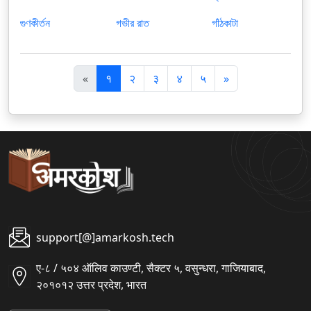
গুণকীর্তন
গভীর রাত
গাঁঠকাটা
पि
अ
«
१
२
३
४
५
»
छ
ग
ला
ला
support[@]amarkosh.tech
ए-८ / ५०४ ऑलिव काउण्टी, सैक्टर ५, वसुन्धरा, गाजियाबाद,
२०१०१२ उत्तर प्रदेश, भारत