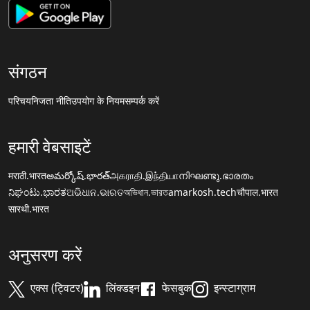
संगठन
परिचय
निजता नीति
उपयोग के नियम
सम्पर्क करें
हमारी वेबसाइटें
मराठी.भारत
అమర్కోష్.భారత్
அகராதி.இந்தியா
നിഘണ്ടു.ഭാരതം
ನಿಘಂಟು.ಭಾರತ
ଅଭିଧାନ.ଭାରତ
অভিধান.ভারত
amarkosh.tech
चौपाल.भारत
सारथी.भारत
अनुसरण करें
एक्स (ट्विटर)
लिंक्डइन
फेसबुक
इन्स्टाग्राम