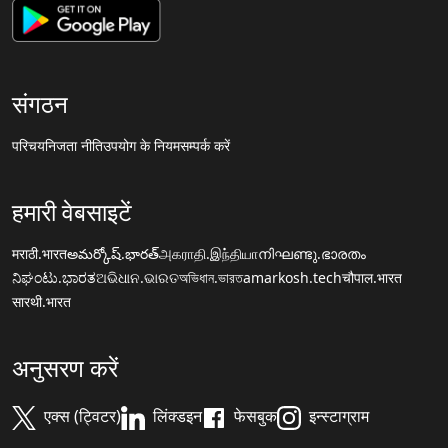
संगठन
परिचय
निजता नीति
उपयोग के नियम
सम्पर्क करें
हमारी वेबसाइटें
मराठी.भारत
అమర్కోష్.భారత్
அகராதி.இந்தியா
നിഘണ്ടു.ഭാരതം
ನಿಘಂಟು.ಭಾರತ
ଅଭିଧାନ.ଭାରତ
অভিধান.ভারত
amarkosh.tech
चौपाल.भारत
सारथी.भारत
अनुसरण करें
एक्स (ट्विटर)
लिंक्डइन
फेसबुक
इन्स्टाग्राम