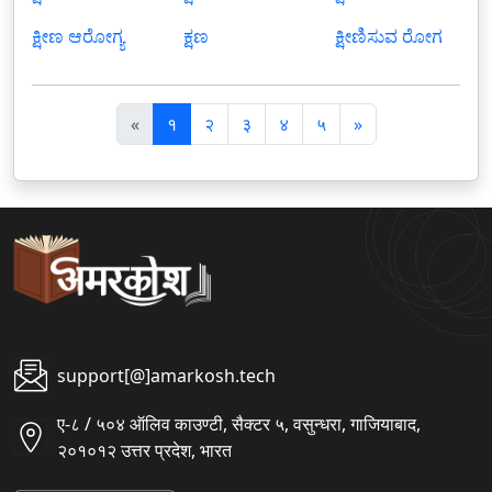
ಕ್ಷೀಣ ಆರೋಗ್ಯ
ಕ್ಷಣ
ಕ್ಷೀಣಿಸುವ ರೋಗ
पि
अ
«
१
२
३
४
५
»
छ
ग
ला
ला
support[@]amarkosh.tech
ए-८ / ५०४ ऑलिव काउण्टी, सैक्टर ५, वसुन्धरा, गाजियाबाद,
२०१०१२ उत्तर प्रदेश, भारत