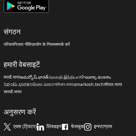
संगठन
परिचय
निजता नीति
उपयोग के नियम
सम्पर्क करें
हमारी वेबसाइटें
मराठी.भारत
అమర్కోష్.భారత్
அகராதி.இந்தியா
നിഘണ്ടു.ഭാരതം
ನಿಘಂಟು.ಭಾರತ
ଅଭିଧାନ.ଭାରତ
অভিধান.ভারত
amarkosh.tech
चौपाल.भारत
सारथी.भारत
अनुसरण करें
एक्स (ट्विटर)
लिंक्डइन
फेसबुक
इन्स्टाग्राम