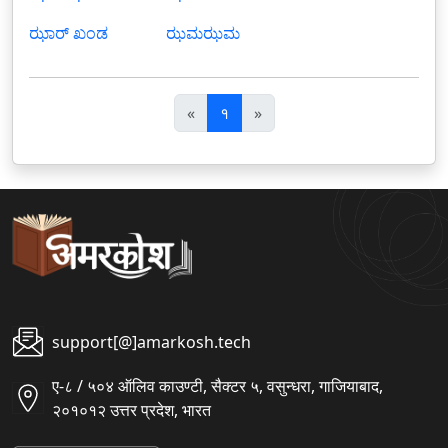
ಝಾರ್ ಖಂಡ
ಝಮಝಮ
पि
अ
«
१
»
छ
ग
ला
ला
support[@]amarkosh.tech
ए-८ / ५०४ ऑलिव काउण्टी, सैक्टर ५, वसुन्धरा, गाजियाबाद,
२०१०१२ उत्तर प्रदेश, भारत