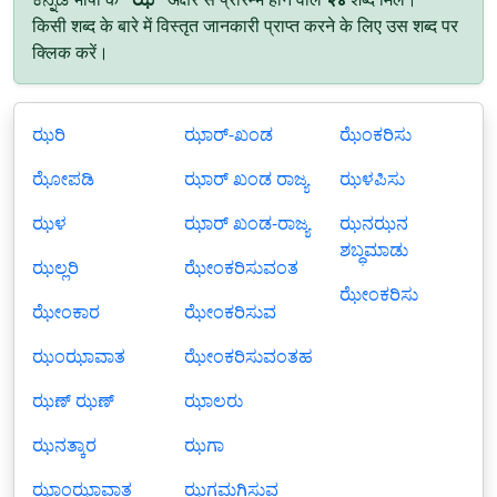
किसी शब्द के बारे में विस्तृत जानकारी प्राप्त करने के लिए उस शब्द पर
क्लिक करें।
ಝರಿ
ಝಾರ್-ಖಂಡ
ಝೆಂಕರಿಸು
ಝೋಪಡಿ
ಝಾರ್ ಖಂಡ ರಾಜ್ಯ
ಝಳಪಿಸು
ಝಳ
ಝಾರ್ ಖಂಡ-ರಾಜ್ಯ
ಝನಝನ
ಶಬ್ಧಮಾಡು
ಝಲ್ಲರಿ
ಝೇಂಕರಿಸುವಂತ
ಝೇಂಕರಿಸು
ಝೇಂಕಾರ
ಝೇಂಕರಿಸುವ
ಝಂಝಾವಾತ
ಝೇಂಕರಿಸುವಂತಹ
ಝಣ್ ಝಣ್
ಝಾಲರು
ಝನತ್ಕಾರ
ಝಗಾ
ಝಾಂಝಾವಾತ
ಝಗಮಗಿಸುವ