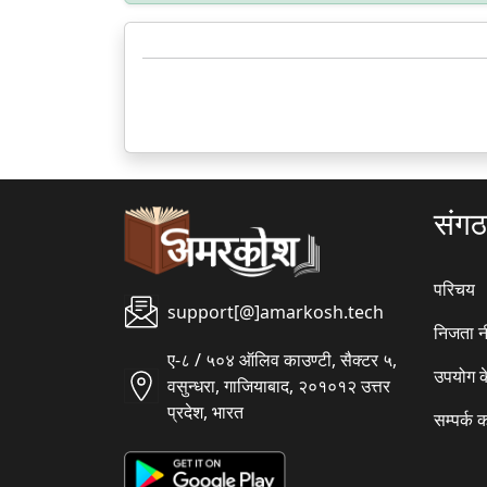
संग
परिचय
support[@]amarkosh.tech
निजता न
ए-८ / ५०४ ऑलिव काउण्टी, सैक्टर ५,
उपयोग क
वसुन्धरा, गाजियाबाद, २०१०१२ उत्तर
प्रदेश, भारत
सम्पर्क क