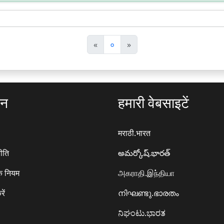
पि
अ
«
०
»
छ
ग
ला
ला
ठन
हमारी वेबसाइटें
मराठी.भारत
ीति
అమర్కోష్.భారత్
े नियम
அகராதி.இந்தியா
रें
നിഘണ്ടു.ഭാരതം
ನಿಘಂಟು.ಭಾರತ