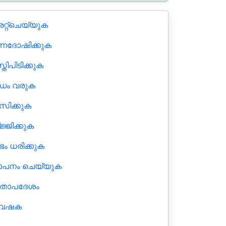
േറ്റ്ചെയ്യുക
ണദോഷിക്കുക
്തിപിടിക്കുക
്ധം വരുക
സിക്കുക
ജ്ജിക്കുക
ം ധരിക്കുക
പനം ചെയ്യുക
തോപദേശം
വേഷക