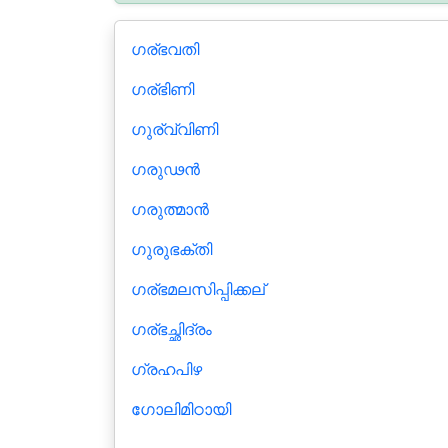
ഗര്ഭവതി
ഗര്ഭിണി
ഗുര്വ്വിണി
ഗരുഢൻ
ഗരുത്മാൻ
ഗുരുഭക്തി
ഗര്ഭമലസിപ്പിക്കല്
ഗര്ഭച്ഛിദ്രം
ഗ്രഹപിഴ
ഗോലിമിഠായി