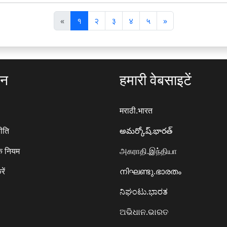
पि
अ
«
१
२
३
४
५
»
छ
ग
ला
ला
ठन
हमारी वेबसाइटें
मराठी.भारत
ीति
అమర్కోష్.భారత్
े नियम
அகராதி.இந்தியா
रें
നിഘണ്ടു.ഭാരതം
ನಿಘಂಟು.ಭಾರತ
ଅଭିଧାନ.ଭାରତ