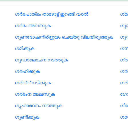
ഗര്‍ഭപാത്രം താഴോട്ട് ഇറങ്ങി വരല്‍
ഗ്ര
ഗർഭം അലസുക
ഗു
ഗുണദോഷനിര്ണ്ണയം ചെയ്തു വിലയിരുത്തുക
ഗുസ
ഗമിക്കുക
ഗന
ഗൂഡാലോചന നടത്തുക
ഗ്ര
ഗ്രഹിക്കുക
ഗര്
ഗർവ്വ് നടിക്കുക
ഗർഭ
ഗര്ഭംന അലസുക
ഗോ
ഗൃഹഭേദനം നടത്തുക
ഗീ
ഗുണിക്കുക
ഗ