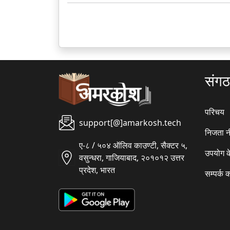
संग
परिचय
support[@]amarkosh.tech
निजता न
ए-८ / ५०४ ऑलिव काउण्टी, सैक्टर ५,
उपयोग क
वसुन्धरा, गाजियाबाद, २०१०१२ उत्तर
प्रदेश, भारत
सम्पर्क क