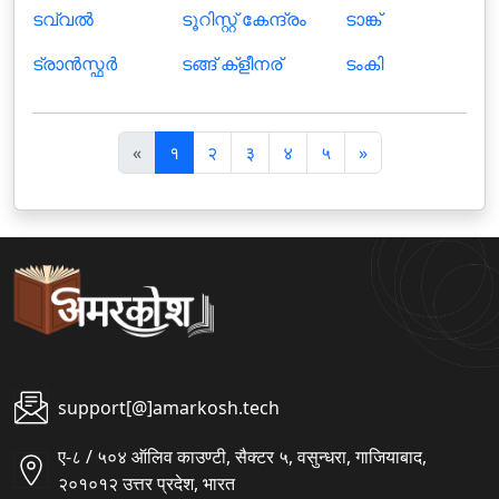
ടവ്വല്‍
ടൂറിസ്റ്റ് കേന്ദ്രം
ടാങ്ക്
ട്രാന്‍സ്ഫര്‍
ടങ്ങ് ക്ളീനര്
ടംകി
पि
अ
«
१
२
३
४
५
»
छ
ग
ला
ला
support[@]amarkosh.tech
ए-८ / ५०४ ऑलिव काउण्टी, सैक्टर ५, वसुन्धरा, गाजियाबाद,
२०१०१२ उत्तर प्रदेश, भारत