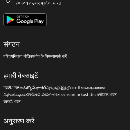
२०१०१२ उत्तर प्रदेश, भारत
संगठन
परिचय
निजता नीति
उपयोग के नियम
सम्पर्क करें
हमारी वेबसाइटें
मराठी.भारत
అమర్కోష్.భారత్
அகராதி.இந்தியா
നിഘണ്ടു.ഭാരതം
ನಿಘಂಟು.ಭಾರತ
ଅଭିଧାନ.ଭାରତ
অভিধান.ভারত
amarkosh.tech
चौपाल.भारत
सारथी.भारत
अनुसरण करें