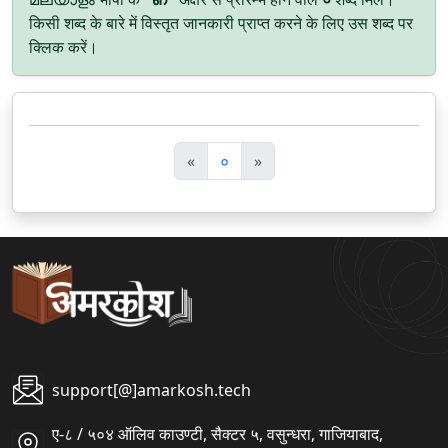
किसी शब्द के बारे में विस्तृत जानकारी प्राप्त करने के लिए उस शब्द पर
क्लिक करें।
पि
अ
«
०
»
छ
ग
ला
ला
support[@]amarkosh.tech
ए-८ / ५०४ ऑलिव काउण्टी, सैक्टर ५, वसुन्धरा, गाजियाबाद,