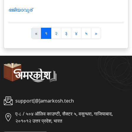
ഭജിയാവുര്
पि
अ
«
१
२
३
४
५
»
छ
ग
ला
ला
support[@]amarkosh.tech
ए-८ / ५०४ ऑलिव काउण्टी, सैक्टर ५, वसुन्धरा, गाजियाबाद,
२०१०१२ उत्तर प्रदेश, भारत