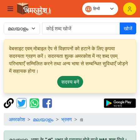
खोजें
वेबसाइट एवम् मोबाइल ऐप से विज्ञापनों को हटाने के लिए कृपया
सदस्यता ग्रहण करें। सदस्यता शुल्क अमरकोश में नए शब्द एवम्
परिभाषाएँ सम्मिलित करने तथा अन्य भाषा से सम्बन्धित सुविधाएँ जोड़ने
में सहायक होगा।
सदस्य बनें
अमरकोश
മലയാളം
भ्रमण
ഭ
മലയാളം भाषा के
"ഭ"
अक्षर से प्रारम्भ होने वाले
७१६
शब्द मिले।