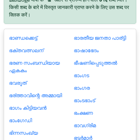
किसी शब्द के बारे में विस्तृत जानकारी प्राप्त करने के लिए उस शब्द पर
क्लिक करें।
ഭാണ്ഡക്കെട്ട്
ഭാരതീയ ജനതാ പാര്ട്ടി
ഭക്തവത്സലന്
ഭാഷാഭേദം
ഭരണ സംബന്ധിയായ
ഭീഷണിപ്പെടുത്തൽ
ഏകകം
ഭാംഗട
ഭവരൂത്
ഭാംഗര
ഭര്ത്താവിന്റെ അമ്മായി
ഭാംടഭാംട്
ഭാഗം കിട്ടിയവൻ
ഭംക്ഷണ
ഭാംഗേഡി
ഭാവഗ്രിമ
ഭിന്നസംഖ്യ
ഭട്ടർമാർ