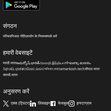
संगठन
परिचय
निजता नीति
उपयोग के नियम
सम्पर्क करें
हमारी वेबसाइटें
मराठी.भारत
అమర్కోష్.భారత్
அகராதி.இந்தியா
നിഘണ്ടു.ഭാരതം
ನಿಘಂಟು.ಭಾರತ
ଅଭିଧାନ.ଭାରତ
অভিধান.ভারত
amarkosh.tech
चौपाल.भारत
सारथी.भारत
अनुसरण करें
एक्स (ट्विटर)
लिंक्डइन
फेसबुक
इन्स्टाग्राम