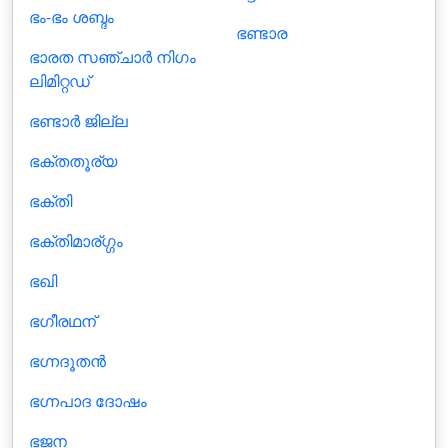
ഭം-ഭം ശബ്ദം
ഭണ്ടാര
ഭാരത സഞ്ചാര്‍ നിഗം
ലിമിറ്റഡ്
ഭണ്ടാര്‍ ജില്ല
ഭക്തതൂര്യ
ഭക്തി
ഭക്തിമാര്ഗ്ഗം
ഭഖി
ഭഗീരഥന്
ഭഗ്നദൂതൻ
ഭഗ്നപാദ ദോഷം
ഭജന