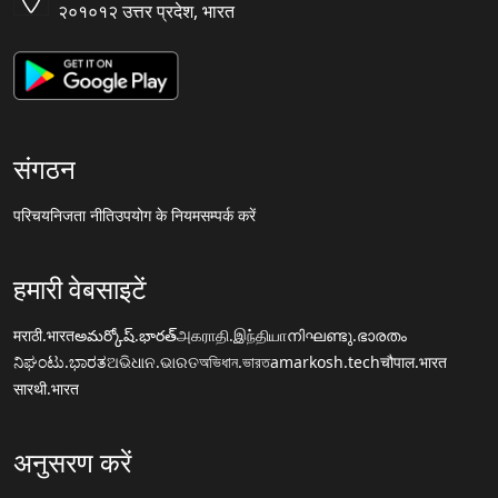
२०१०१२ उत्तर प्रदेश, भारत
संगठन
परिचय
निजता नीति
उपयोग के नियम
सम्पर्क करें
हमारी वेबसाइटें
मराठी.भारत
అమర్కోష్.భారత్
அகராதி.இந்தியா
നിഘണ്ടു.ഭാരതം
ನಿಘಂಟು.ಭಾರತ
ଅଭିଧାନ.ଭାରତ
অভিধান.ভারত
amarkosh.tech
चौपाल.भारत
सारथी.भारत
अनुसरण करें