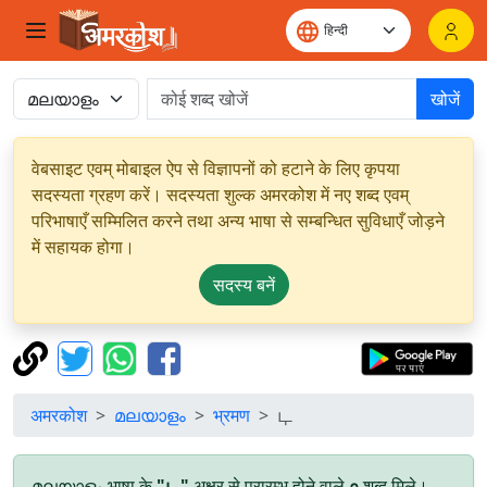
खोजें
वेबसाइट एवम् मोबाइल ऐप से विज्ञापनों को हटाने के लिए कृपया
सदस्यता ग्रहण करें। सदस्यता शुल्क अमरकोश में नए शब्द एवम्
परिभाषाएँ सम्मिलित करने तथा अन्य भाषा से सम्बन्धित सुविधाएँ जोड़ने
में सहायक होगा।
सदस्य बनें
अमरकोश
മലയാളം
भ्रमण
ഺ
മലയാളം भाषा के
"ഺ"
अक्षर से प्रारम्भ होने वाले
०
शब्द मिले।