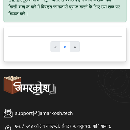
किसी शब्द के बारे में विस्तृत जानकारी प्राप्त करने के लिए उस शब्द पर
क्लिक करें।
पि
अ
«
०
»
छ
ग
ला
ला
support[@]amarkosh.tech
ए-८ / ५०४ ऑलिव काउण्टी, सैक्टर ५, वसुन्धरा, गाजियाबाद,