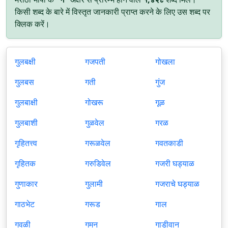
किसी शब्द के बारे में विस्तृत जानकारी प्राप्त करने के लिए उस शब्द पर
क्लिक करें।
गुलबक्षी
गजपती
गोखला
गुलबस
गती
गुंज
गुलबाक्षी
गोखरू
गूळ
गुलबाशी
गुळवेल
गरळ
गृहितत्त्व
गरूळवेल
गवतकाडी
गृहितक
गरुडिवेल
गजरी घड्याळ
गुणाकार
गुलामी
गजराचे घड्याळ
गाठभेट
गरूड
गाल
गवळी
गमन
गाडीवान