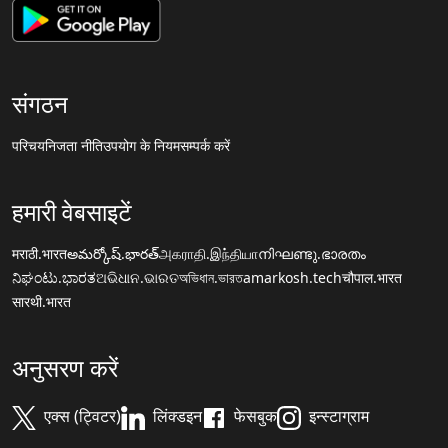
संगठन
परिचय
निजता नीति
उपयोग के नियम
सम्पर्क करें
हमारी वेबसाइटें
मराठी.भारत
అమర్కోష్.భారత్
அகராதி.இந்தியா
നിഘണ്ടു.ഭാരതം
ನಿಘಂಟು.ಭಾರತ
ଅଭିଧାନ.ଭାରତ
অভিধান.ভারত
amarkosh.tech
चौपाल.भारत
सारथी.भारत
अनुसरण करें
एक्स (ट्विटर)
लिंक्डइन
फेसबुक
इन्स्टाग्राम