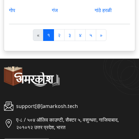
गोप
गंज
गांठे हरळी
पि
अ
«
१
२
३
४
५
»
छ
ग
ला
ला
support[@]amarkosh.tech
ए-८ / ५०४ ऑलिव काउण्टी, सैक्टर ५, वसुन्धरा, गाजियाबाद,
२०१०१२ उत्तर प्रदेश, भारत