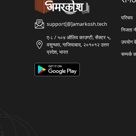
परिचय
support[@]amarkosh.tech
निजता न
ए-८ / ५०४ ऑलिव काउण्टी, सैक्टर ५,
उपयोग क
वसुन्धरा, गाजियाबाद, २०१०१२ उत्तर
प्रदेश, भारत
सम्पर्क क