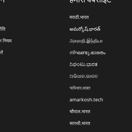
मराठी.भारत
ीति
అమర్కోష్.భారత్
े नियम
அகராதி.இந்தியா
रें
നിഘണ്ടു.ഭാരതം
ನಿಘಂಟು.ಭಾರತ
ଅଭିଧାନ.ଭାରତ
অভিধান.ভারত
amarkosh.tech
चौपाल.भारत
सारथी.भारत