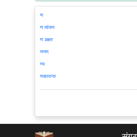
ण
ण व्यंजन
ण अक्षर
णगण
ण्य
णकारान्त
संग