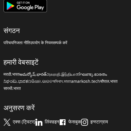
संगठन
परिचय
निजता नीति
उपयोग के नियम
सम्पर्क करें
हमारी वेबसाइटें
मराठी.भारत
అమర్కోష్.భారత్
அகராதி.இந்தியா
നിഘണ്ടു.ഭാരതം
ನಿಘಂಟು.ಭಾರತ
ଅଭିଧାନ.ଭାରତ
অভিধান.ভারত
amarkosh.tech
चौपाल.भारत
सारथी.भारत
अनुसरण करें
एक्स (ट्विटर)
लिंक्डइन
फेसबुक
इन्स्टाग्राम