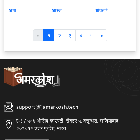
धणा
धास्त
धोपटणे
पि
अ
«
१
२
३
४
५
»
छ
ग
ला
ला
support[@]amarkosh.tech
ए-८ / ५०४ ऑलिव काउण्टी, सैक्टर ५, वसुन्धरा, गाजियाबाद,
२०१०१२ उत्तर प्रदेश, भारत