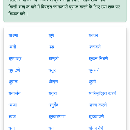
किसी शब्द के बारे में विस्तृत जानकारी प्राप्त करने के लिए उस शब्द पर
क्लिक करें।
धारणा
धुणे
धक्का
ध्वनी
धड
धजावणे
धूपपात्र
धार्ष्ट्य
धुऊन निघणे
धुपाटणे
धतुर
धुमसणे
धुपाळ
धोत्रा
धुपणे
धनार्जन
धतुरा
ध्वनिमुद्रित करणे
ध्वजा
धनुर्वेद
धारण करणे
ध्वज
धुरकटपणा
धुडकावणे
धना
धग
धोका देणे