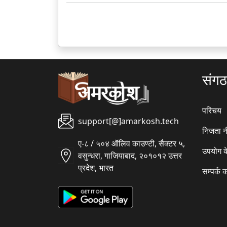
संग
परिचय
support[@]amarkosh.tech
निजता न
ए-८ / ५०४ ऑलिव काउण्टी, सैक्टर ५,
उपयोग क
वसुन्धरा, गाजियाबाद, २०१०१२ उत्तर
प्रदेश, भारत
सम्पर्क क