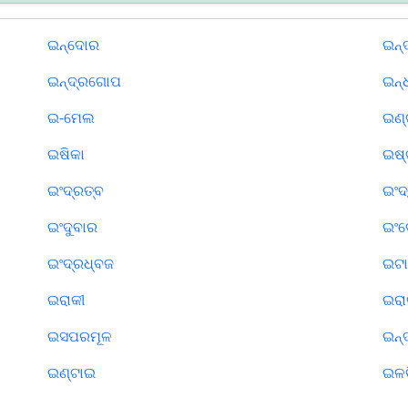
ଇନ୍ଦୋର
ଇନ୍
ଇନ୍ଦ୍ରଗୋପ
ଇନ୍
ଇ-ମେଲ
ଇଣ୍
ଇଷିକା
ଇଷ୍
ଇଂଦ୍ରତ୍ବ
ଇଂ
ଇଂଦୁବାର
ଇଂ
ଇଂଦ୍ରଧ୍ବଜ
ଇଟା
ଇରାକୀ
ଇର
ଇସପରମୂଳ
ଇନ୍
ଇଣ୍ଟାଇ
ଇଳବ