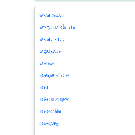
ଇସ୍ରାଏଲୀୟ
ଇଂଦ୍ର ସାବର୍ଣ୍ଣି ମନୁ
ଇସରାଜ ବାଜା
ଇଥିଓପିଆନ
ଇଲ୍ଲବ
ଇନ୍ଦ୍ରଜୌ ଫଳ
ଇର୍ଷା
ଇତିହାସ ଶାସ୍ତ୍ର
ଇନଫୋସିସ
ଇକ୍ଷ୍ବାକୁ