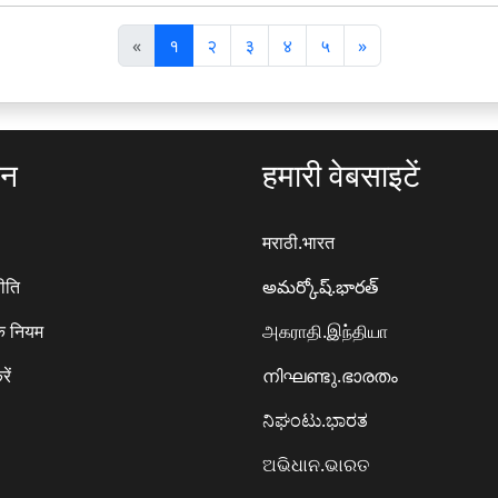
पि
अ
«
१
२
३
४
५
»
छ
ग
ला
ला
ठन
हमारी वेबसाइटें
मराठी.भारत
ीति
అమర్కోష్.భారత్
े नियम
அகராதி.இந்தியா
रें
നിഘണ്ടു.ഭാരതം
ನಿಘಂಟು.ಭಾರತ
ଅଭିଧାନ.ଭାରତ