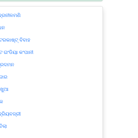
ଦ୍ରନୀଳମଣି
ଧନ
ଟରକାଷ୍ଟ୍ ବିବାହ
ଟ ଇଂଡିୟା କଂପାନୀ
ଦ୍ରଦମନ
ଦୋର
ଖୁଆ
ାକ
ଦ୍ରିୟବଜ୍ରୀ
ିଲା