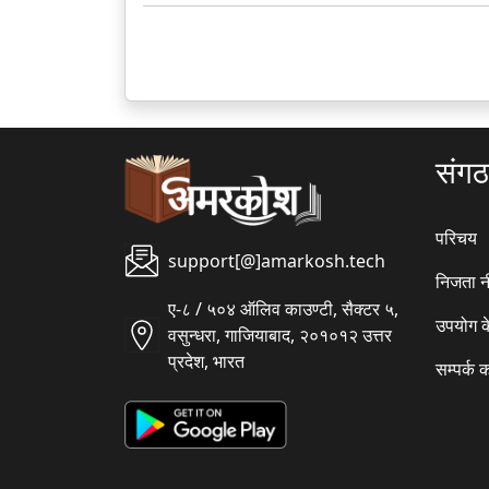
संग
परिचय
support[@]amarkosh.tech
निजता न
ए-८ / ५०४ ऑलिव काउण्टी, सैक्टर ५,
उपयोग क
वसुन्धरा, गाजियाबाद, २०१०१२ उत्तर
प्रदेश, भारत
सम्पर्क क