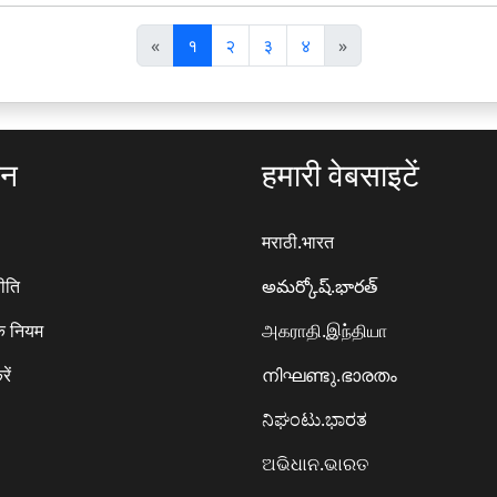
पि
अ
«
१
२
३
४
»
छ
ग
ला
ला
ठन
हमारी वेबसाइटें
मराठी.भारत
ीति
అమర్కోష్.భారత్
े नियम
அகராதி.இந்தியா
रें
നിഘണ്ടു.ഭാരതം
ನಿಘಂಟು.ಭಾರತ
ଅଭିଧାନ.ଭାରତ