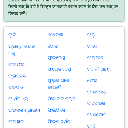
किसी शब्द के बारे में विस्तृत जानकारी प्राप्त करने के लिए उस शब्द पर
क्लिक करें।
ଫୁଟି
ଫୋଡ଼ଣୀ
ଫ୍ଲୁ
ଫ୍ରଣ୍ଟ ସାଇଡ୍
ଫେନୀ
ଫନ୍ଦ
କିକ୍
ଫୁଲରେଣୁ
ଫଲାଲୀନ
ଫଳାଫଳ
ଫିରୋଜ ଗାଂଧି
ଫଜଲୀ ଆମ୍ବ
ଫ୍ରାକ୍‌ଚର୍
ଫୁଲୁକାଗାଲା
ଫେକ
ଫଡଫଡ
ବ୍ୟକ୍ତି
ଫାଶଦଉଡ଼ି
ଫାର୍ଷ୍ଟ ଏଡ୍
ଫିକାନୀଳ ରଙ୍ଗ
ଫସଫରସ୍‌
ଫଇସଲା ଶୁଣାଇବା
ଫିଲିପିନ୍ସ
ଫାଶଯୋଗ
ଫଳାହାର
ଫିଲ୍ମ ଦର୍ଶନ
ଫାସି