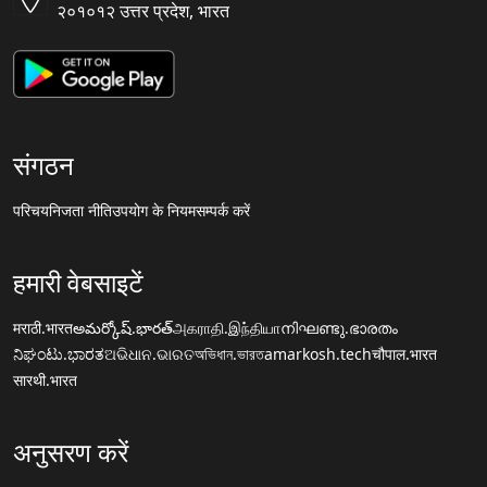
२०१०१२ उत्तर प्रदेश, भारत
संगठन
परिचय
निजता नीति
उपयोग के नियम
सम्पर्क करें
हमारी वेबसाइटें
मराठी.भारत
అమర్కోష్.భారత్
அகராதி.இந்தியா
നിഘണ്ടു.ഭാരതം
ನಿಘಂಟು.ಭಾರತ
ଅଭିଧାନ.ଭାରତ
অভিধান.ভারত
amarkosh.tech
चौपाल.भारत
सारथी.भारत
अनुसरण करें