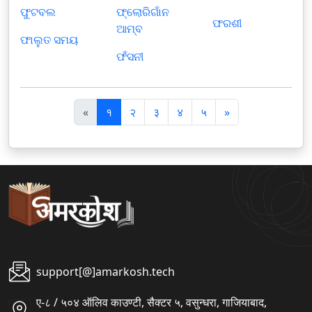
ଫୁଟବଲ
ଫ୍ଲୋରିଗାଁନ
ଫରଶୀ
ଆମ୍ବ
ଫାଲୁତ ସମୟ
ଫଁସନୀ
पि
अ
«
१
२
३
४
५
»
छ
ग
ला
ला
support[@]amarkosh.tech
ए-८ / ५०४ ऑलिव काउण्टी, सैक्टर ५, वसुन्धरा, गाजियाबाद,