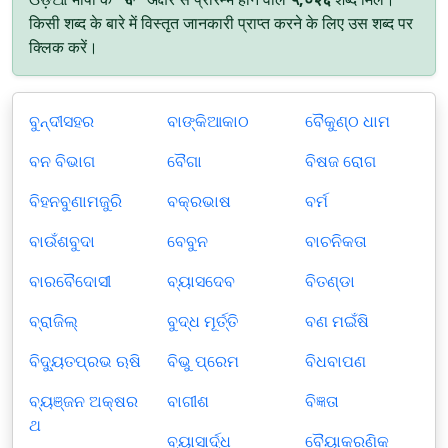
किसी शब्द के बारे में विस्तृत जानकारी प्राप्त करने के लिए उस शब्द पर
क्लिक करें।
ବୁନ୍ଦୀସହର
ବାଙ୍କିଆକାଠ
ବୈକୁଣ୍ଠ ଧାମ
ବନ ବିଭାଗ
ବୈଗା
ବିଷଜ ରୋଗ
ବିହନବୁଣାମଜୁରି
ବକ୍ରଭାଷ
ବର୍ମ
ବାଉଁଶବୁଦା
ବେବୁନ
ବାଚନିକତା
ବାରବୈଦୋସୀ
ବ୍ୟାସଦେବ
ବିତଣ୍ଡା
ବ୍ରାଜିଲ୍
ବୁଦ୍ଧ ମୂର୍ତ୍ତି
ବଣ ମଇଁଷି
ବିଦ୍ୟୁତପ୍ରଭ ଋଷି
ବିଭୁ ପ୍ରେମ
ବିଧବାପଣ
ବ୍ୟଞ୍ଜନ ଅକ୍ଷର
ବାଗୀଶ
ବିଜ୍ଞତା
ଥ
ବ୍ୟାସାର୍ଦ୍ଧ
ବୈୟାକରଣିକ