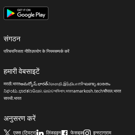
संगठन
परिचय
निजता नीति
उपयोग के नियम
सम्पर्क करें
हमारी वेबसाइटें
मराठी.भारत
అమర్కోష్.భారత్
அகராதி.இந்தியா
നിഘണ്ടു.ഭാരതം
ನಿಘಂಟು.ಭಾರತ
ଅଭିଧାନ.ଭାରତ
অভিধান.ভারত
amarkosh.tech
चौपाल.भारत
सारथी.भारत
अनुसरण करें
एक्स (ट्विटर)
लिंक्डइन
फेसबुक
इन्स्टाग्राम