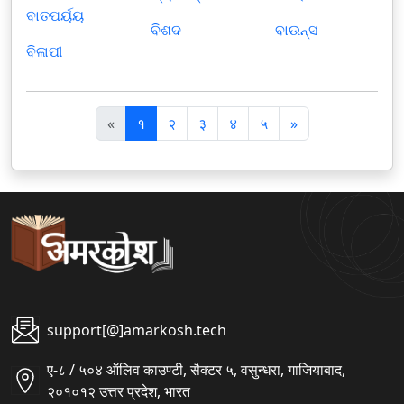
ବାତପର୍ୟୟ
ବିଶଦ
ବାଉନ୍ସ
ବିଳାପୀ
पि
अ
«
१
२
३
४
५
»
छ
ग
ला
ला
support[@]amarkosh.tech
ए-८ / ५०४ ऑलिव काउण्टी, सैक्टर ५, वसुन्धरा, गाजियाबाद,
२०१०१२ उत्तर प्रदेश, भारत