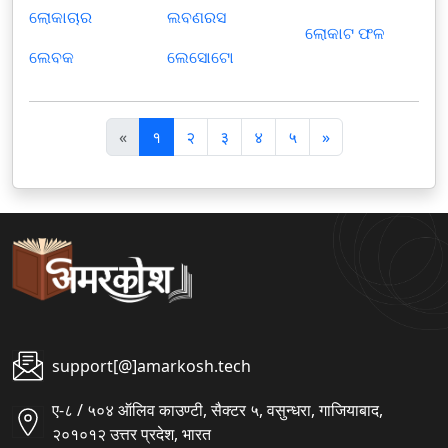
ଲୋକାଚାର
ଲବଣରସ
ଲୋକାଟ ଫଳ
ଲେବକ
ଲେସୋଟୋ
पि
अ
«
१
२
३
४
५
»
छ
ग
ला
ला
support[@]amarkosh.tech
ए-८ / ५०४ ऑलिव काउण्टी, सैक्टर ५, वसुन्धरा, गाजियाबाद,
२०१०१२ उत्तर प्रदेश, भारत