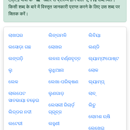
किसी शब्द के बारे में विस्तृत जानकारी प्राप्त करने के लिए उस शब्द पर
क्लिक करें।
ଲାଖଘର
ଲିଙ୍ଗମଳି
ଲିବିୟା
ଲସୋଡ଼ା ଗଛ
ଲୋଖର
ଲଣ୍ଡି
ଲଙ୍ଗଡ଼ି
ଲଳନା ବର୍ଣ୍ଣବୃତ୍ତ
ଲ୍ୟାମ୍ଫପୋଷ୍ଟ
ଲୁ
ଲୁଧିଆନା
ଲୋକ
ଲେକ
ଲେଖା-ପରିକ୍ଷଣ
ଲ୍ୟାମ୍ପ୍
ଲାଲପେଟ
ଲୁଣଗାଡ଼
ଲାବ୍‌
ସାତଭାୟା ଚଢ଼େଇ
ଲେସଲୀ ରିଚାର୍ଡ଼
ଲିଚୁ
ଲିଡ୍ଡର ନଦୀ
ଗ୍ରୂବ୍ଜ
ଲୋମଶ ଋଷି
ଲଟେରୀ
ଲହୁଣୀ
ଲେଖେଇ