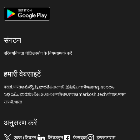
संगठन
परिचय
निजता नीति
उपयोग के नियम
सम्पर्क करें
हमारी वेबसाइटें
मराठी.भारत
అమర్కోష్.భారత్
அகராதி.இந்தியா
നിഘണ്ടു.ഭാരതം
ನಿಘಂಟು.ಭಾರತ
ଅଭିଧାନ.ଭାରତ
অভিধান.ভারত
amarkosh.tech
चौपाल.भारत
सारथी.भारत
अनुसरण करें
एक्स (ट्विटर)
लिंक्डइन
फेसबुक
इन्स्टाग्राम