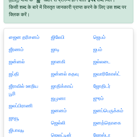
किसी शब्द के बारे में विस्तृत जानकारी प्राप्त करने के लिए उस शब्द पर
क्लिक करें।
ஜைன தரிசனம்
ஜிலேபி
ஜெபம்
ஜீரணம்
ஜாடி
ஜபம்
ஜன்னல்
ஜானகி
ஜல்லடை
ஜப்தி
ஜன்னல் கதவு
ஜவாரிகோஸ்ட்
ஜீராவில் ஊறிய
ஜாதிக்காய்
ஜோதிடர்
பூரி
ஜமுனா
ஜுரம்
ஜலப்பிராணி
ஜனனம்
ஜனப்பெருக்கம்
ஜாவூ
ஜெல்லி
ஜனத்தொகை
ஜிபாவுடி
ஜெலட்டின்
ஜோஸ்டா