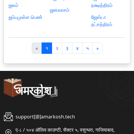
ஜலம்
நக்ஷத்திரம்
ஜனவாசம்
ஜம்பமுள்ள பெண்
ஜேஸ்டா
நட்சத்திரம்
पि
अ
«
१
२
३
४
५
»
छ
ग
ला
ला
support[@]amarkosh.tech
ए-८ / ५०४ ऑलिव काउण्टी, सैक्टर ५, वसुन्धरा, गाजियाबाद,