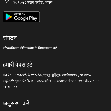
२०१०१२ उत्तर प्रदेश, भारत
संगठन
परिचय
निजता नीति
उपयोग के नियम
सम्पर्क करें
हमारी वेबसाइटें
मराठी.भारत
అమర్కోష్.భారత్
அகராதி.இந்தியா
നിഘണ്ടു.ഭാരതം
ನಿಘಂಟು.ಭಾರತ
ଅଭିଧାନ.ଭାରତ
অভিধান.ভারত
amarkosh.tech
चौपाल.भारत
सारथी.भारत
अनुसरण करें