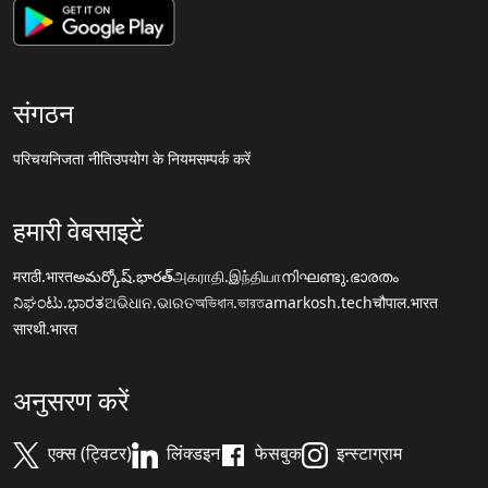
संगठन
परिचय
निजता नीति
उपयोग के नियम
सम्पर्क करें
हमारी वेबसाइटें
मराठी.भारत
అమర్కోష్.భారత్
அகராதி.இந்தியா
നിഘണ്ടു.ഭാരതം
ನಿಘಂಟು.ಭಾರತ
ଅଭିଧାନ.ଭାରତ
অভিধান.ভারত
amarkosh.tech
चौपाल.भारत
सारथी.भारत
अनुसरण करें
एक्स (ट्विटर)
लिंक्डइन
फेसबुक
इन्स्टाग्राम