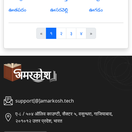
ఊతపదం
ఊసరవెల్లి
ఊగడం
पि
अ
«
१
२
३
४
»
छ
ग
ला
ला
support[@]amarkosh.tech
ए-८ / ५०४ ऑलिव काउण्टी, सैक्टर ५, वसुन्धरा, गाजियाबाद,
२०१०१२ उत्तर प्रदेश, भारत