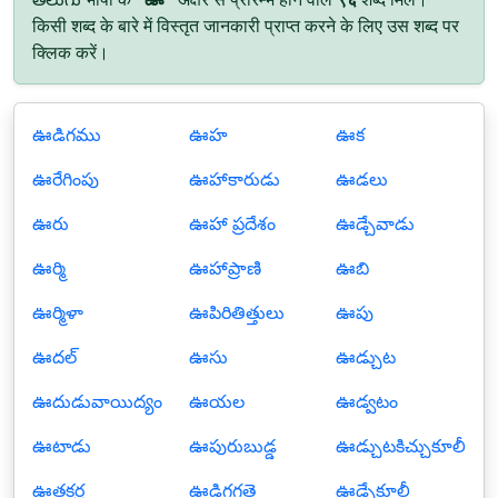
किसी शब्द के बारे में विस्तृत जानकारी प्राप्त करने के लिए उस शब्द पर
क्लिक करें।
ఊడిగము
ఊహ
ఊక
ఊరేగింపు
ఊహాకారుడు
ఊడలు
ఊరు
ఊహా ప్రదేశం
ఊడ్చేవాడు
ఊర్మి
ఊహాప్రాణి
ఊబి
ఊర్మిళా
ఊపిరితిత్తులు
ఊపు
ఊదల్
ఊసు
ఊడ్చుట
ఊదుడువాయిద్యం
ఊయల
ఊడ్వటం
ఊటాడు
ఊపురుబుడ్డ
ఊడ్చుటకిచ్చుకూలీ
ఊతకర్ర
ఊడిగగత్తె
ఊడ్చేకూలీ