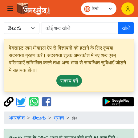
खोजें
वेबसाइट एवम् मोबाइल ऐप से विज्ञापनों को हटाने के लिए कृपया
सदस्यता ग्रहण करें। सदस्यता शुल्क अमरकोश में नए शब्द एवम्
परिभाषाएँ सम्मिलित करने तथा अन्य भाषा से सम्बन्धित सुविधाएँ जोड़ने
में सहायक होगा।
सदस्य बनें
अमरकोश
తెలుగు
भ्रमण
ఊ
తెలుగు भाषा के
"ఊ"
अक्षर से प्रारम्भ होने वाले
९६
शब्द मिले।