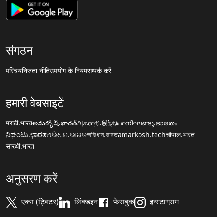
संगठन
परिचय
निजता नीति
उपयोग के नियम
सम्पर्क करें
हमारी वेबसाइटें
मराठी.भारत
అమర్కోష్.భారత్
அகராதி.இந்தியா
നിഘണ്ടു.ഭാരതം
ನಿಘಂಟು.ಭಾರತ
ଅଭିଧାନ.ଭାରତ
অভিধান.ভারত
amarkosh.tech
चौपाल.भारत
सारथी.भारत
अनुसरण करें
एक्स (ट्विटर)
लिंक्डइन
फेसबुक
इन्स्टाग्राम