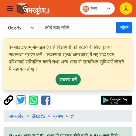
खोजें
वेबसाइट एवम् मोबाइल ऐप से विज्ञापनों को हटाने के लिए कृपया
सदस्यता ग्रहण करें। सदस्यता शुल्क अमरकोश में नए शब्द एवम्
परिभाषाएँ सम्मिलित करने तथा अन्य भाषा से सम्बन्धित सुविधाएँ जोड़ने
में सहायक होगा।
सदस्य बनें
अमरकोश
తెలుగు
भ्रमण
గ
తెలుగు भाषा के
"గ"
अक्षर से प्रारम्भ होने वाले
१,३८५
शब्द मिले।