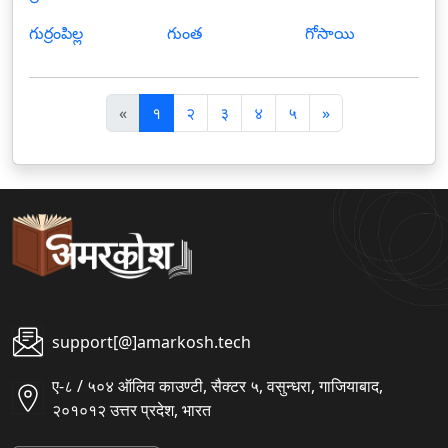
గుర్రంపిల్ల
గుంత
గోసాయి
पि
अ
«
१
२
३
४
५
»
छ
ग
ला
ला
support[@]amarkosh.tech
ए-८ / ५०४ ऑलिव काउण्टी, सैक्टर ५, वसुन्धरा, गाजियाबाद,
२०१०१२ उत्तर प्रदेश, भारत