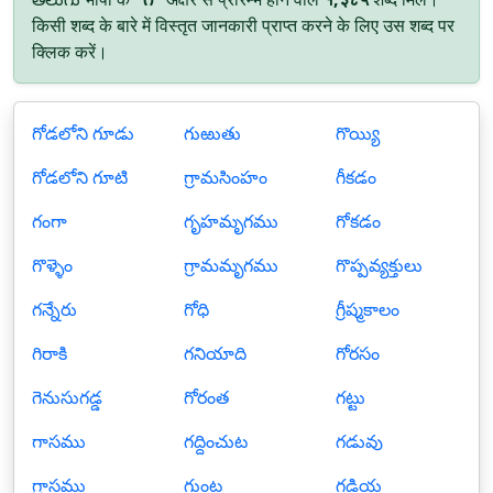
किसी शब्द के बारे में विस्तृत जानकारी प्राप्त करने के लिए उस शब्द पर
क्लिक करें।
గోడలోని గూడు
గుఱుతు
గొయ్యి
గోడలోని గూటి
గ్రామసింహం
గీకడం
గంగా
గృహమృగము
గోకడం
గొళ్ళెం
గ్రామమృగము
గొప్పవ్యక్తులు
గన్నేరు
గోధి
గ్రీష్మకాలం
గిరాకి
గనియాది
గోరసం
గెనుసుగడ్డ
గోరంత
గట్టు
గాసము
గద్దించుట
గడువు
గ్రాసము
గుంట
గడియ