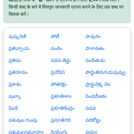
किसी शब्द के बारे में विस्तृत जानकारी प्राप्त करने के लिए उस शब्द पर
क्लिक करें।
పుష్కరిణి
పోటీ
పావురం
ప్రతిచ్చాయ
పందెం
పారావతం
ప్రతిమ
పడవ తెడ్డు
పండితుడు
ప్రతిరూపం
ప్రచోదని
పొద్దుతిరుగుడుపువ్వు
ప్రకాశం
పోతరక్షం
ప్రొద్దురిక్క నెల
పుల్కా
ప్రశూతిశాల
పిండబీజకం
పిండి
ప్రశూతికేంద్రం
పడవ
పశువుల గుంపు
ప్రసూతిగది
పదికోట్లు
పశువులసమూహం
ప్రియంగు
పువ్వు