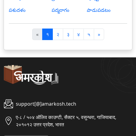
పశుదళం
పద్మరాగం
పాడుపడటం
पि
अ
«
१
२
३
४
५
»
छ
ग
ला
ला
support[@]amarkosh.tech
ए-८ / ५०४ ऑलिव काउण्टी, सैक्टर ५, वसुन्धरा, गाजियाबाद,
२०१०१२ उत्तर प्रदेश, भारत