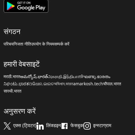
संगठन
परिचय
निजता नीति
उपयोग के नियम
सम्पर्क करें
हमारी वेबसाइटें
मराठी.भारत
అమర్కోష్.భారత్
அகராதி.இந்தியா
നിഘണ്ടു.ഭാരതം
ನಿಘಂಟು.ಭಾರತ
ଅଭିଧାନ.ଭାରତ
অভিধান.ভারত
amarkosh.tech
चौपाल.भारत
सारथी.भारत
अनुसरण करें
एक्स (ट्विटर)
लिंक्डइन
फेसबुक
इन्स्टाग्राम