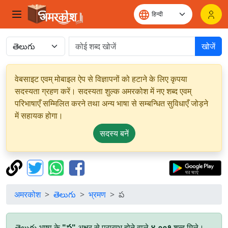
खोजें
वेबसाइट एवम् मोबाइल ऐप से विज्ञापनों को हटाने के लिए कृपया
सदस्यता ग्रहण करें। सदस्यता शुल्क अमरकोश में नए शब्द एवम्
परिभाषाएँ सम्मिलित करने तथा अन्य भाषा से सम्बन्धित सुविधाएँ जोड़ने
में सहायक होगा।
सदस्य बनें
अमरकोश
తెలుగు
भ्रमण
ప
తెలుగు भाषा के
"ప"
अक्षर से प्रारम्भ होने वाले
४,००१
शब्द मिले।