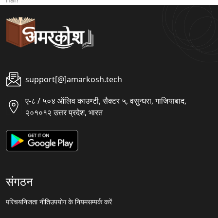
support[@]amarkosh.tech
ए-८ / ५०४ ऑलिव काउण्टी, सैक्टर ५, वसुन्धरा, गाजियाबाद,
२०१०१२ उत्तर प्रदेश, भारत
संगठन
परिचय
निजता नीति
उपयोग के नियम
सम्पर्क करें