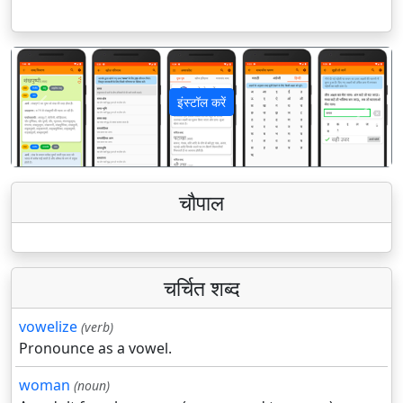
इंस्टॉल करें
पिछला
अगला
चौपाल
चर्चित शब्द
vowelize
(verb)
Pronounce as a vowel.
woman
(noun)