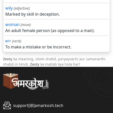
wily
(adjective)
Marked by skill in deception.
woman
(noun)
An adult female person (as opposed to a man).
err
(verb)
To make a mistake or be incorrect.
Zesty
ka meaning, vilom shabd, paryayvachi aur samanarthi
shabd in Hindi.
Zesty
ka matlab kya hota hai?
support[@]amarkosh.tech