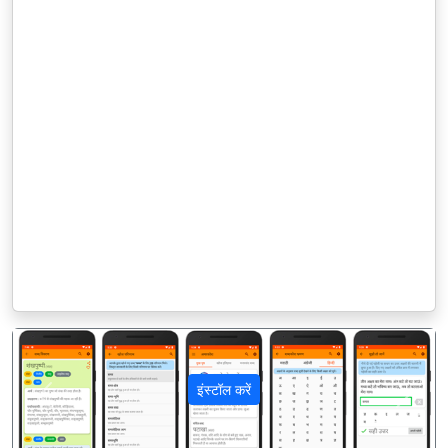
इंस्टॉल करें
पिछला
अगला