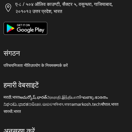
ए-८ / ५०४ ऑलिव काउण्टी, सैक्टर ५, वसुन्धरा, गाजियाबाद,
२०१०१२ उत्तर प्रदेश, भारत
संगठन
परिचय
निजता नीति
उपयोग के नियम
सम्पर्क करें
हमारी वेबसाइटें
मराठी.भारत
అమర్కోష్.భారత్
அகராதி.இந்தியா
നിഘണ്ടു.ഭാരതം
ನಿಘಂಟು.ಭಾರತ
ଅଭିଧାନ.ଭାରତ
অভিধান.ভারত
amarkosh.tech
चौपाल.भारत
सारथी.भारत
अनुसरण करें