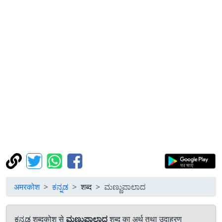
अमरकोश
ಕನ್ನಡ
शब्द
ಮಣ್ಣುಪಾಲಾದ
ಕನ್ನಡ शब्दकोश से
ಮಣ್ಣುಪಾಲಾದ
शब्द का अर्थ तथा उदाहरण