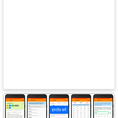
इंस्टॉल करें
पिछला
अगला