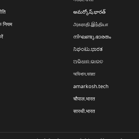
ीति
అమర్కోష్.భారత్
े नियम
அகராதி.இந்தியா
रें
നിഘണ്ടു.ഭാരതം
ನಿಘಂಟು.ಭಾರತ
ଅଭିଧାନ.ଭାରତ
অভিধান.ভারত
amarkosh.tech
चौपाल.भारत
सारथी.भारत