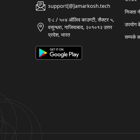
support[@]amarkosh.tech
निजता न
ए-८ / ५०४ ऑलिव काउण्टी, सैक्टर ५,
उपयोग क
वसुन्धरा, गाजियाबाद, २०१०१२ उत्तर
प्रदेश, भारत
सम्पर्क क