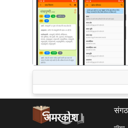
पिछला
संग
परिचय