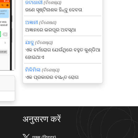
ଜଟାଧାରୀ
(ବିଶେଷ୍ୟ)
ଜଣେ ସୃଷ୍ଟିନାଶକ ହିନ୍ଦୁ ଦେବତା
ଅଜ୍ଞାନୀ
(ବିଶେଷଣ)
ଅଜ୍ଞାନରେ ଭରପୂର ଅବସ୍ଥା
गला
ଯାଦୁ
(ବିଶେଷ୍ୟ)
ଏକ ଚର୍ମରୋଗ ଯେଉଁଥିରେ ବହୁତ କୁଣ୍ଡିଆ
ହୋଇଥାଏ
ମିଳିମିଳା
(ବିଶେଷ୍ୟ)
ଏକ ପ୍ରକାରର ବସନ୍ତ ରୋଗ
अनुसरण करें
एक्स (ट्विटर)