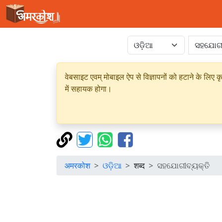
वेबसाइट एवम् मोबाइल ऐप से विज्ञापनों को हटाने के लिए क
में सहायक होगा।
अमरकोश
ଓଡ଼ିଆ
शब्द
ସହଯୋଗୀବ୍ୟକ୍ତି