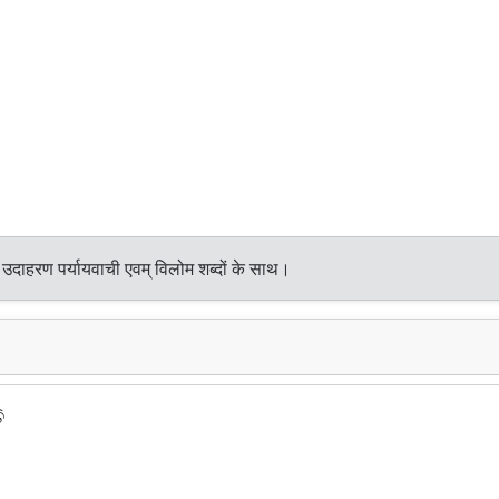
 उदाहरण पर्यायवाची एवम् विलोम शब्दों के साथ।
ି