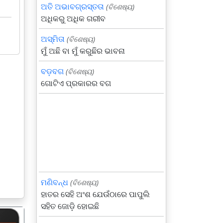
ଅତି ଅଭାବଗ୍ରସ୍ତତା
(ବିଶେଷ୍ୟ)
ଅଧିକରୁ ଅଧିକ ଗରୀବ
ଅସ୍ମିତା
(ବିଶେଷ୍ୟ)
ମୁଁ ଅଛି ବା ମୁଁ କରୁଛିର ଭାବନା
ବଡ଼ବଗ
(ବିଶେଷ୍ୟ)
ଗୋଟିଏ ପ୍ରକାରର ବଗ
ମଣିବନ୍ଧ
(ବିଶେଷ୍ୟ)
ହାତର ସେହି ଅଂଶ ଯେଉଁଠାରେ ପାପୁଲି
ସହିତ ଜୋଡ଼ି ହୋଇଛି