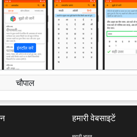
अ
इंस्टॉल करें
चौपाल
ठन
हमारी वेबसाइटें
मराठी.भारत