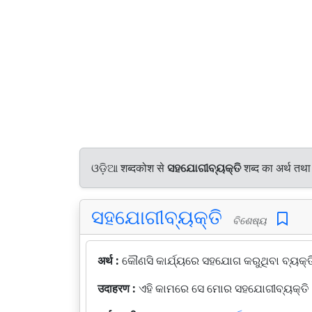
ଓଡ଼ିଆ शब्दकोश से
ସହଯୋଗୀବ୍ୟକ୍ତି
शब्द का अर्थ तथा
ସହଯୋଗୀବ୍ୟକ୍ତି
ବିଶେଷ୍ୟ
अर्थ :
କୌଣସି କାର୍ଯ୍ୟରେ ସହଯୋଗ କରୁଥିବା ବ୍ୟକ୍ତ
उदाहरण :
ଏହି କାମରେ ସେ ମୋର ସହଯୋଗୀବ୍ୟକ୍ତି