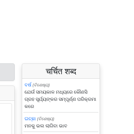
चर्चित शब्द
ବର୍ଷ
(ବିଶେଷ୍ୟ)
ଯେଉଁ ସମୟକାଳ ମଧ୍ୟରେ କୌଣସି
ଗ୍ରହ ସୂର୍ଯ୍ୟଙ୍କର ସମ୍ପୂର୍ଣ୍ଣ ପରିକ୍ରମା
କରେ
ଇଚ୍ଛା
(ବିଶେଷ୍ୟ)
ମନକୁ ଭଲ ଲାଗିବା ଭାବ