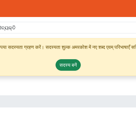
ृपया सदस्यता ग्रहण करें। सदस्यता शुल्क अमरकोश में नए शब्द एवम् परिभाषाएँ सम्
सदस्य बनें