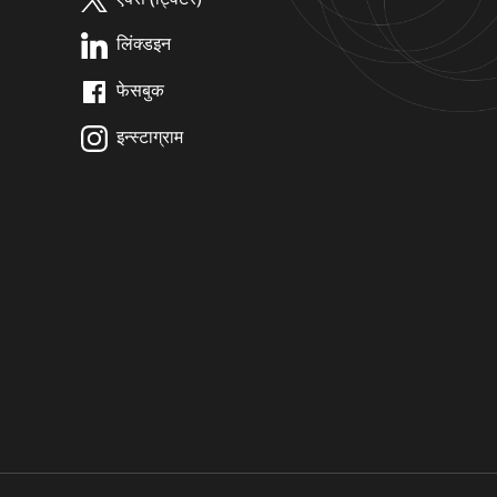
लिंक्डइन
फेसबुक
इन्स्टाग्राम