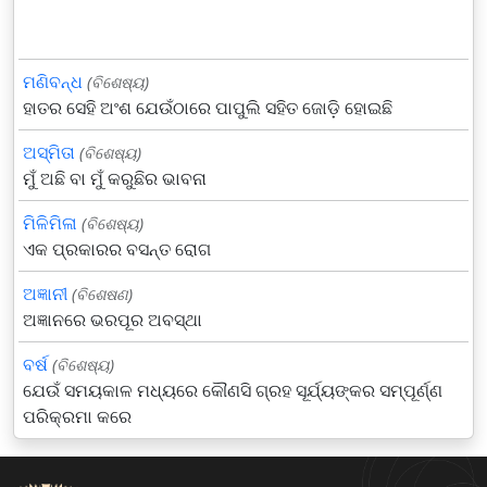
ମଣିବନ୍ଧ
(ବିଶେଷ୍ୟ)
ହାତର ସେହି ଅଂଶ ଯେଉଁଠାରେ ପାପୁଲି ସହିତ ଜୋଡ଼ି ହୋଇଛି
ଅସ୍ମିତା
(ବିଶେଷ୍ୟ)
ମୁଁ ଅଛି ବା ମୁଁ କରୁଛିର ଭାବନା
ମିଳିମିଳା
(ବିଶେଷ୍ୟ)
ଏକ ପ୍ରକାରର ବସନ୍ତ ରୋଗ
ଅଜ୍ଞାନୀ
(ବିଶେଷଣ)
ଅଜ୍ଞାନରେ ଭରପୂର ଅବସ୍ଥା
ବର୍ଷ
(ବିଶେଷ୍ୟ)
ଯେଉଁ ସମୟକାଳ ମଧ୍ୟରେ କୌଣସି ଗ୍ରହ ସୂର୍ଯ୍ୟଙ୍କର ସମ୍ପୂର୍ଣ୍ଣ
ପରିକ୍ରମା କରେ