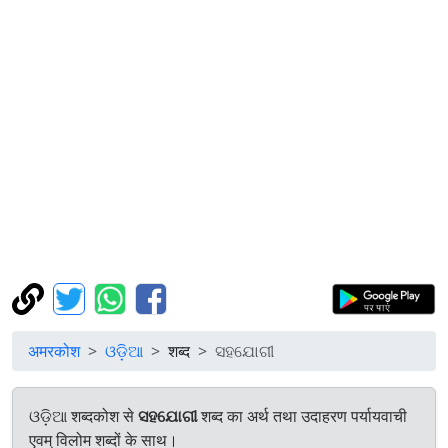
अमरकोश
ଓଡ଼ିଆ
शब्द
ସହଯୋଗୀ
ଓଡ଼ିଆ शब्दकोश से
ସହଯୋଗୀ
शब्द का अर्थ तथा उदाहरण पर्यायवाची
एवम् विलोम शब्दों के साथ।