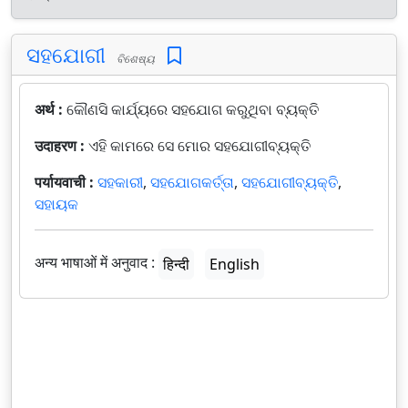
ସହଯୋଗୀ
ବିଶେଷ୍ୟ
अर्थ :
କୌଣସି କାର୍ଯ୍ୟରେ ସହଯୋଗ କରୁଥିବା ବ୍ୟକ୍ତି
उदाहरण :
ଏହି କାମରେ ସେ ମୋର ସହଯୋଗୀବ୍ୟକ୍ତି
पर्यायवाची :
ସହକାରୀ
,
ସହଯୋଗକର୍ତ୍ତା
,
ସହଯୋଗୀବ୍ୟକ୍ତି
,
ସହାୟକ
अन्य भाषाओं में अनुवाद :
हिन्दी
English