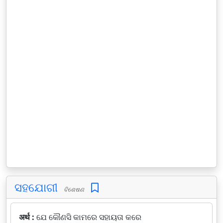
ସହଯୋଗୀ
ବିଶେଷଣ
अर्थ :
ଯେ କୌଣସି କାମରେ ସହାୟତା କରେ