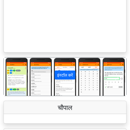
इंस्टॉल करें
पिछला
अगला
चौपाल