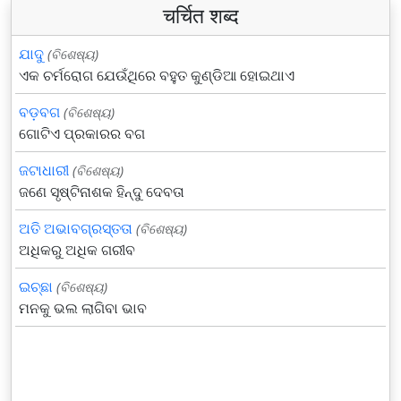
चर्चित शब्द
ଯାଦୁ
(ବିଶେଷ୍ୟ)
ଏକ ଚର୍ମରୋଗ ଯେଉଁଥିରେ ବହୁତ କୁଣ୍ଡିଆ ହୋଇଥାଏ
ବଡ଼ବଗ
(ବିଶେଷ୍ୟ)
ଗୋଟିଏ ପ୍ରକାରର ବଗ
ଜଟାଧାରୀ
(ବିଶେଷ୍ୟ)
ଜଣେ ସୃଷ୍ଟିନାଶକ ହିନ୍ଦୁ ଦେବତା
ଅତି ଅଭାବଗ୍ରସ୍ତତା
(ବିଶେଷ୍ୟ)
ଅଧିକରୁ ଅଧିକ ଗରୀବ
ଇଚ୍ଛା
(ବିଶେଷ୍ୟ)
ମନକୁ ଭଲ ଲାଗିବା ଭାବ