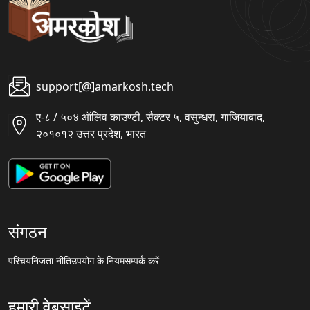
support[@]amarkosh.tech
ए-८ / ५०४ ऑलिव काउण्टी, सैक्टर ५, वसुन्धरा, गाजियाबाद,
२०१०१२ उत्तर प्रदेश, भारत
संगठन
परिचय
निजता नीति
उपयोग के नियम
सम्पर्क करें
हमारी वेबसाइटें