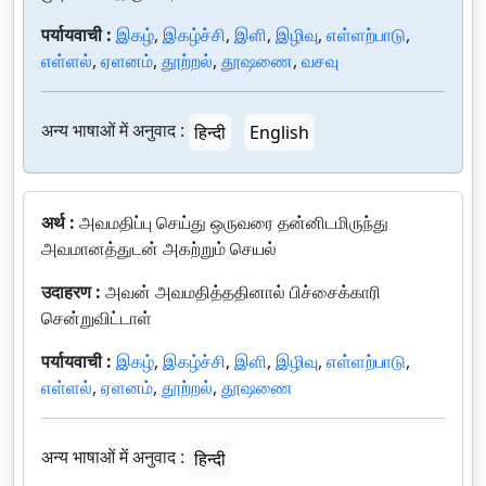
पर्यायवाची :
இகழ்
,
இகழ்ச்சி
,
இளி
,
இழிவு
,
எள்ளற்பாடு
,
எள்ளல்
,
ஏளனம்
,
தூற்றல்
,
தூஷணை
,
வசவு
अन्य भाषाओं में अनुवाद :
हिन्दी
English
अर्थ :
அவமதிப்பு செய்து ஒருவரை தன்னிடமிருந்து
அவமானத்துடன் அகற்றும் செயல்
उदाहरण :
அவன் அவமதித்ததினால் பிச்சைக்காரி
சென்றுவிட்டாள்
पर्यायवाची :
இகழ்
,
இகழ்ச்சி
,
இளி
,
இழிவு
,
எள்ளற்பாடு
,
எள்ளல்
,
ஏளனம்
,
தூற்றல்
,
தூஷணை
अन्य भाषाओं में अनुवाद :
हिन्दी