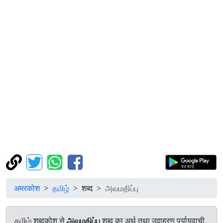
अमरकोश
தமிழ்
शब्द
அவமதிப்பு
தமிழ் शब्दकोश से
அவமதிப்பு
शब्द का अर्थ तथा उदाहरण पर्यायवाची