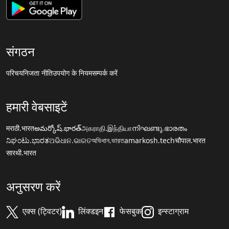
संगठन
परिचय
निजता नीति
उपयोग के नियम
सम्पर्क करें
हमारी वेबसाइटें
मराठी.भारत
అమర్కోష్.భారత్
அகராதி.இந்தியா
നിഘണ്ടു.ഭാരതം
ನಿಘಂಟು.ಭಾರತ
ଅଭିଧାନ.ଭାରତ
অভিধান.ভারত
amarkosh.tech
चौपाल.भारत
सारथी.भारत
अनुसरण करें
एक्स (ट्विटर)
लिंक्डइन
फेसबुक
इन्स्टाग्राम