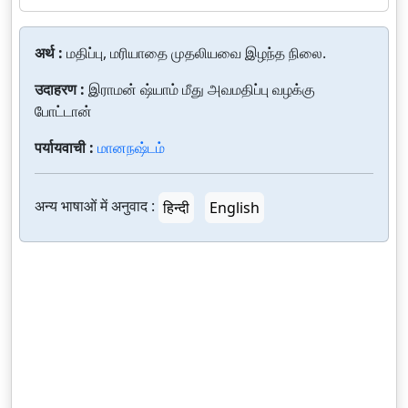
अर्थ :
மதிப்பு, மரியாதை முதலியவை இழந்த நிலை.
उदाहरण :
இராமன் ஷ்யாம் மீது அவமதிப்பு வழக்கு
போட்டான்
पर्यायवाची :
மானநஷ்டம்
अन्य भाषाओं में अनुवाद :
हिन्दी
English