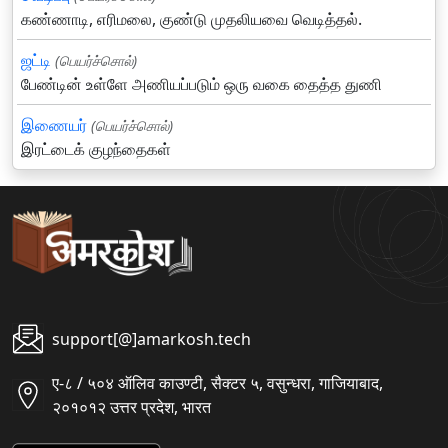
கண்ணாடி, எரிமலை, குண்டு முதலியவை வெடித்தல்.
ஜட்டி
(பெயர்ச்சொல்)
பேண்டின் உள்ளே அணியப்படும் ஒரு வகை தைத்த துணி
இணையர்
(பெயர்ச்சொல்)
இரட்டைக் குழந்தைகள்
support[@]amarkosh.tech
ए-८ / ५०४ ऑलिव काउण्टी, सैक्टर ५, वसुन्धरा, गाजियाबाद,
२०१०१२ उत्तर प्रदेश, भारत