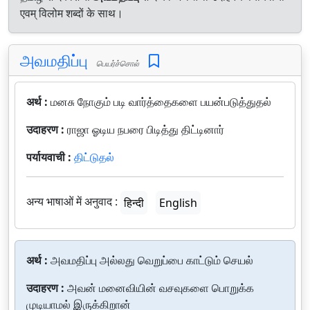
एवम् विलोम शब्दों के साथ।
அவமதிப்பு
பெயர்ச்சொல்
अर्थ :
மனசு நோகும் படி வார்த்தைகளை பயன்படுத்துதல்
उदाहरण :
ராஜா ஓடிய நபரை பிடித்து திட்டினார்
पर्यायवाची :
திட்டுதல்
अन्य भाषाओं में अनुवाद :
हिन्दी
English
अर्थ :
அவமதிப்பு அல்லது வெறுப்பை காட்டும் செயல்
उदाहरण :
அவன் மனைவியின் வசவுகளை பொறுக்க
முடியாமல் இருக்கிறான்