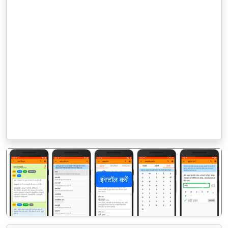
इंस्टॉल करें
पिछला
अगला