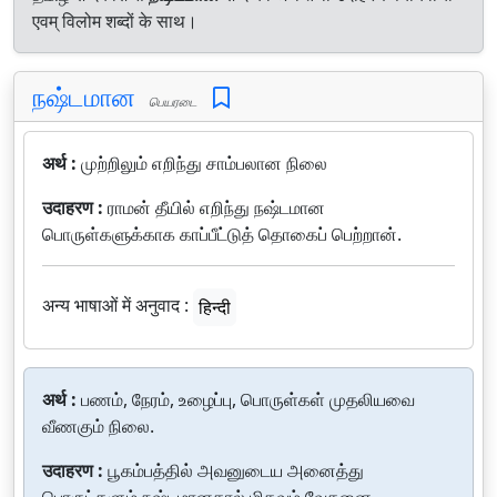
एवम् विलोम शब्दों के साथ।
நஷ்டமான
பெயரடை
अर्थ :
முற்றிலும் எறிந்து சாம்பலான நிலை
उदाहरण :
ராமன் தீயில் எறிந்து நஷ்டமான
பொருள்களுக்காக காப்பீட்டுத் தொகைப் பெற்றான்.
अन्य भाषाओं में अनुवाद :
हिन्दी
अर्थ :
பணம், நேரம், உழைப்பு, பொருள்கள் முதலியவை
வீணகும் நிலை.
उदाहरण :
பூகம்பத்தில் அவனுடைய அனைத்து