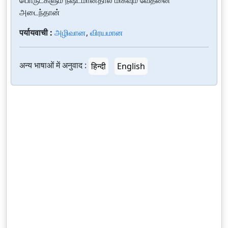
பொருட்களும் நஷ்டமானதால் மிகவும் வேதனை
அடைந்தான்
पर्यायवाची :
அழிவான
,
விரயமான
अन्य भाषाओं में अनुवाद :
हिन्दी
English