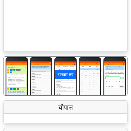
इंस्टॉल करें
पिछला
अगला
चौपाल