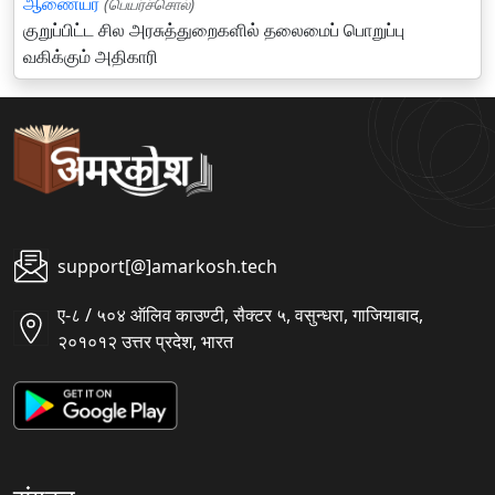
ஆணையர்
(பெயர்ச்சொல்)
குறுப்பிட்ட சில அரசுத்துறைகளில் தலைமைப் பொறுப்பு
வகிக்கும் அதிகாரி
support[@]amarkosh.tech
ए-८ / ५०४ ऑलिव काउण्टी, सैक्टर ५, वसुन्धरा, गाजियाबाद,
२०१०१२ उत्तर प्रदेश, भारत