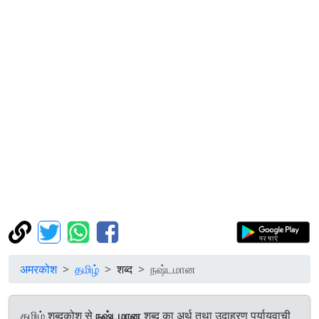
अमरकोश
தமிழ்
शब्द
நஷ்டமான
தமிழ் शब्दकोश से
நஷ்டமான
शब्द का अर्थ तथा उदाहरण पर्यायवाची