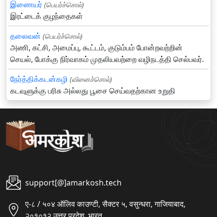
இணையர்
(பெயர்ச்சொல்)
இரட்டைக் குழந்தைகள்
தலைவன்
(பெயர்ச்சொல்)
அணி, கட்சி, அமைப்பு, கூட்டம், குடும்பம் போன்றவற்றின்
செயல், போக்கு நிர்வாகம் முதலியவற்றை வழிநடத்தி செல்பவர்.
நேர்த்திக்கடன்கழி
(வினைச்சொல்)
கடவுளுக்கு பரிசு அல்லது பூசை செய்வதற்கான உறுதி
support[@]amarkosh.tech
ए-८ / ५०४ ऑलिव काउण्टी, सैक्टर ५, वसुन्धरा, गाजियाबाद,
२०१०१२ उत्तर प्रदेश, भारत