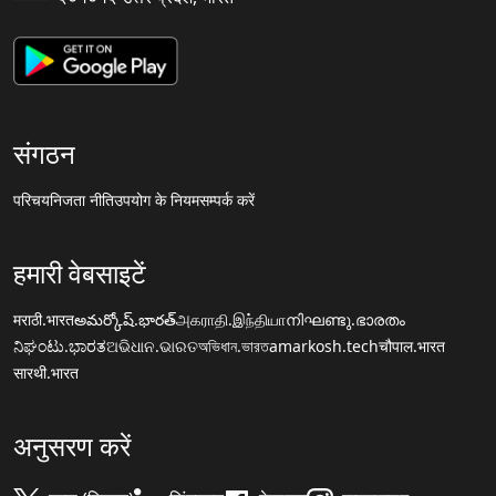
संगठन
परिचय
निजता नीति
उपयोग के नियम
सम्पर्क करें
हमारी वेबसाइटें
मराठी.भारत
అమర్కోష్.భారత్
அகராதி.இந்தியா
നിഘണ്ടു.ഭാരതം
ನಿಘಂಟು.ಭಾರತ
ଅଭିଧାନ.ଭାରତ
অভিধান.ভারত
amarkosh.tech
चौपाल.भारत
सारथी.भारत
अनुसरण करें