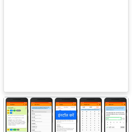
इंस्टॉल करें
पिछला
अगला