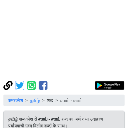
अमरकोश
தமிழ்
शब्द
ஸாய் - ஸாய்
தமிழ் शब्दकोश से
ஸாய் - ஸாய்
शब्द का अर्थ तथा उदाहरण
पर्यायवाची एवम् विलोम शब्दों के साथ।