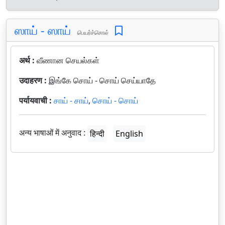
ஸாய் - ஸாய்
பெயர்ச்சொல்
अर्थ :
வீணான செயல்கள்
उदाहरण :
இங்கே சொய் - சொய் செய்யாதே
पर्यायवाची :
சாய் - சாய்
,
சொய் - சொய்
अन्य भाषाओं में अनुवाद :
हिन्दी
English