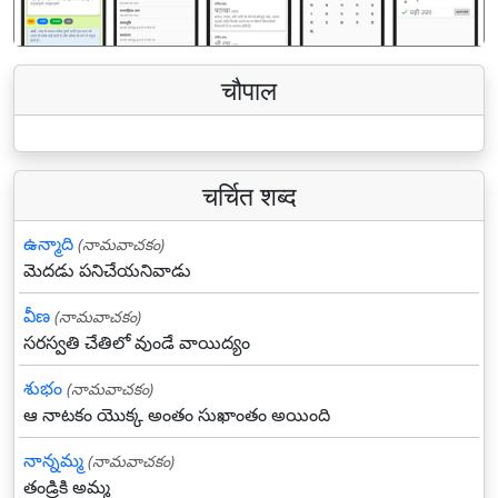
चौपाल
चर्चित शब्द
ఉన్మాది
(నామవాచకం)
మెదడు పనిచేయనివాడు
వీణ
(నామవాచకం)
సరస్వతి చేతిలో వుండే వాయిద్యం
శుభం
(నామవాచకం)
ఆ నాటకం యొక్క అంతం సుఖాంతం అయింది
నాన్నమ్మ
(నామవాచకం)
తండ్రికి అమ్మ