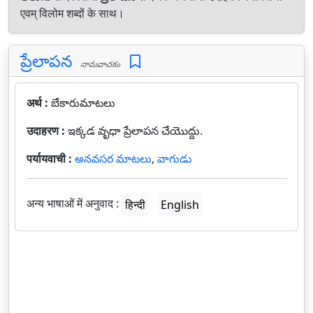
एवम् विलोम शब्दों के साथ।
ప్రేలాపన
నామవాచకం
अर्थ :
బేకారుమాటలు
उदाहरण :
ఇక్కడ వృధా ప్రేలాపన చేయొద్దు.
पर्यायवाची :
అనవసర మాటలు
,
వాగుడు
अन्य भाषाओं में अनुवाद :
हिन्दी
English