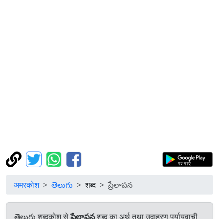
अमरकोश
తెలుగు
शब्द
ప్రేలాపన
తెలుగు शब्दकोश से
ప్రేలాపన
शब्द का अर्थ तथा उदाहरण पर्यायवाची