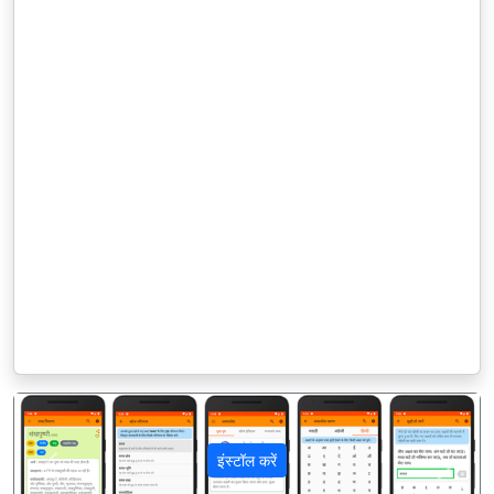
इंस्टॉल करें
पिछला
अगला