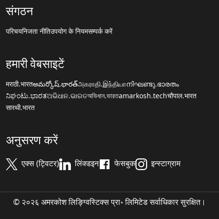
संगठन
परिचय
निजता नीति
उपयोग के नियम
सम्पर्क करें
हमारी वेबसाइटें
मराठी.भारत
అమర్కోష్.భారత్
அகராதி.இந்தியா
നിഘണ്ടു.ഭാരതം
ನಿಘಂಟು.ಭಾರತ
ଅଭିଧାନ.ଭାରତ
অভিধান.ভারত
amarkosh.tech
चौपाल.भारत
सारथी.भारत
अनुसरण करें
एक्स (ट्विटर)
लिंक्डइन
फेसबुक
इन्स्टाग्राम
© २०२६ अमरकोश लिङ्ग्विस्टिक्स प्रा॰ लिमिटेड सर्वाधिकार सुरक्षित।