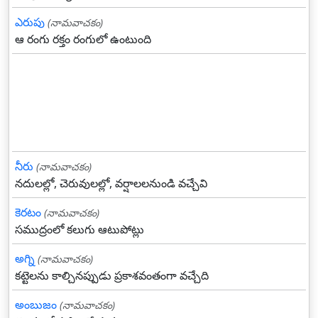
ఎరుపు
(నామవాచకం)
ఆ రంగు రక్తం రంగులో ఉంటుంది
నీరు
(నామవాచకం)
నదులల్లో, చెరువులల్లో, వర్షాలలనుండి వచ్చేవి
కెరటం
(నామవాచకం)
సముద్రంలో కలుగు ఆటుపోట్లు
అగ్ని
(నామవాచకం)
కట్టెలను కాల్చినప్పుడు ప్రకాశవంతంగా వచ్చేది
అంబుజం
(నామవాచకం)