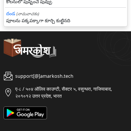
కొలనులో పుష్పించే పువ్వు.
దండ
(నామవాచకం)
పూలను పక్కపక్కాగా కూర్చి కుట్టినది
support[@]amarkosh.tech
ए-८ / ५०४ ऑलिव काउण्टी, सैक्टर ५, वसुन्धरा, गाजियाबाद,
२०१०१२ उत्तर प्रदेश, भारत