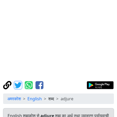
अमरकोश
English
शब्द
adjure
English शब्दकोश से
adjure
शब्द का अर्थ तथा उदाहरण पर्यायवाची