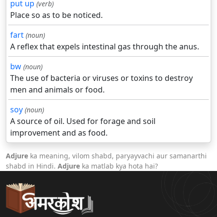
put up
(verb)
Place so as to be noticed.
fart
(noun)
A reflex that expels intestinal gas through the anus.
bw
(noun)
The use of bacteria or viruses or toxins to destroy
men and animals or food.
soy
(noun)
A source of oil. Used for forage and soil
improvement and as food.
Adjure
ka meaning, vilom shabd, paryayvachi aur samanarthi
shabd in Hindi.
Adjure
ka matlab kya hota hai?