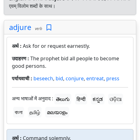
एवम् विलोम शब्दों के साथ।
adjure
verb
अर्थ :
Ask for or request earnestly.
उदाहरण :
The prophet bid all people to become
good persons.
पर्यायवाची :
beseech
,
bid
,
conjure
,
entreat
,
press
अन्य भाषाओं में अनुवाद :
తెలుగు
हिन्दी
ಕನ್ನಡ
ଓଡ଼ିଆ
বাংলা
தமிழ்
മലയാളം
अर्थ :
Command solemnly.