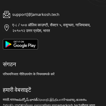
support[@]amarkosh.tech
ए-८ / ५०४ ऑलिव काउण्टी, सैक्टर ५, वसुन्धरा, गाजियाबाद,
२०१०१२ उत्तर प्रदेश, भारत
संगठन
परिचय
निजता नीति
उपयोग के नियम
सम्पर्क करें
हमारी वेबसाइटें
मराठी.भारत
అమర్కోష్.భారత్
அகராதி.இந்தியா
നിഘണ്ടു.ഭാരതം
ನಿಘಂಟು.ಭಾರತ
ଅଭିଧାନ.ଭାରତ
অভিধান.ভারত
amarkosh.tech
चौपाल.भारत