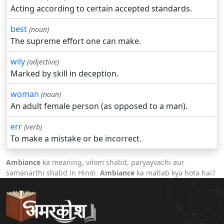
Acting according to certain accepted standards.
best
(noun)
The supreme effort one can make.
wily
(adjective)
Marked by skill in deception.
woman
(noun)
An adult female person (as opposed to a man).
err
(verb)
To make a mistake or be incorrect.
Ambiance
ka meaning, vilom shabd, paryayvachi aur
samanarthi shabd in Hindi.
Ambiance
ka matlab kya hota hai?