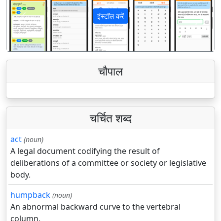
इंस्टॉल करें
पिछला
अगला
चौपाल
चर्चित शब्द
act
(noun)
A legal document codifying the result of
deliberations of a committee or society or legislative
body.
humpback
(noun)
An abnormal backward curve to the vertebral
column.