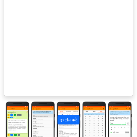
इंस्टॉल करें
पिछला
अगला