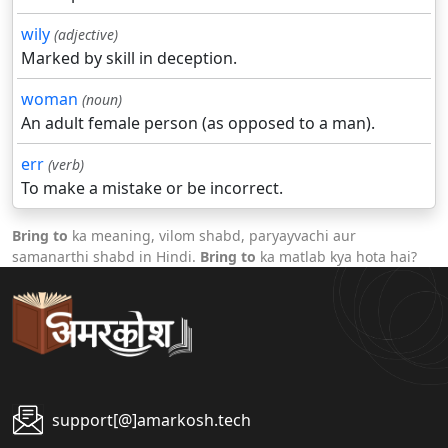
wily
(adjective)
Marked by skill in deception.
woman
(noun)
An adult female person (as opposed to a man).
err
(verb)
To make a mistake or be incorrect.
Bring to
ka meaning, vilom shabd, paryayvachi aur
samanarthi shabd in Hindi.
Bring to
ka matlab kya hota hai?
support[@]amarkosh.tech