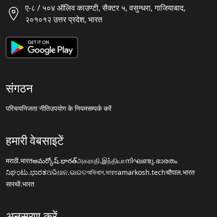
ए-८ / ५०४ ऑलिव काउण्टी, सैक्टर ५, वसुन्धरा, गाजियाबाद,
२०१०१२ उत्तर प्रदेश, भारत
संगठन
परिचय
निजता नीति
उपयोग के नियम
सम्पर्क करें
हमारी वेबसाइटें
मराठी.भारत
అమర్కోష్.భారత్
அகராதி.இந்தியா
നിഘണ്ടു.ഭാരതം
ನಿಘಂಟು.ಭಾರತ
ଅଭିଧାନ.ଭାରତ
অভিধান.ভারত
amarkosh.tech
चौपाल.भारत
सारथी.भारत
अनुसरण करें