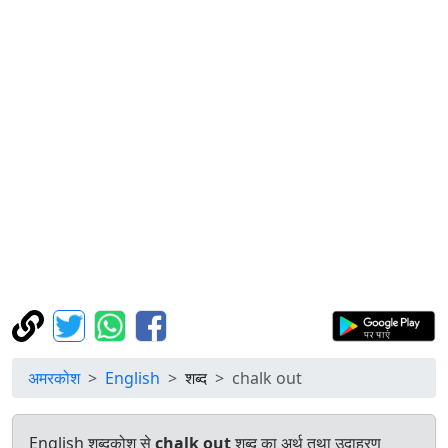
अमरकोश
English
शब्द
chalk out
English शब्दकोश से
chalk out
शब्द का अर्थ तथा उदाहरण