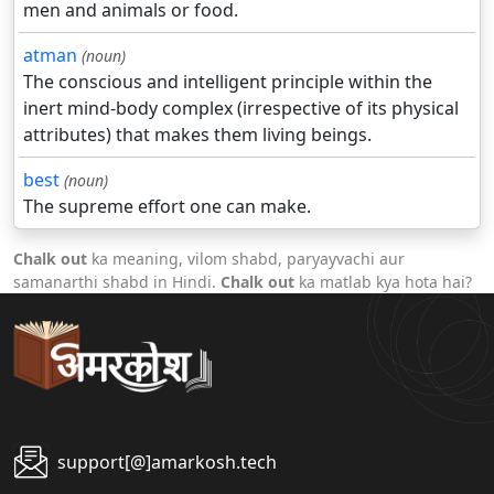
men and animals or food.
atman
(noun)
The conscious and intelligent principle within the
inert mind-body complex (irrespective of its physical
attributes) that makes them living beings.
best
(noun)
The supreme effort one can make.
Chalk out
ka meaning, vilom shabd, paryayvachi aur
samanarthi shabd in Hindi.
Chalk out
ka matlab kya hota hai?
support[@]amarkosh.tech