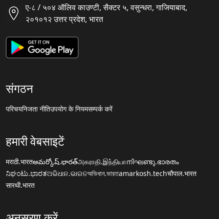
ए-८ / ५०४ ऑलिव काउण्टी, सैक्टर ५, वसुन्धरा, गाजियाबाद,
२०१०१२ उत्तर प्रदेश, भारत
संगठन
परिचय
निजता नीति
उपयोग के नियम
सम्पर्क करें
हमारी वेबसाइटें
मराठी.भारत
అమర్కోష్.భారత్
அகராதி.இந்தியா
നിഘണ്ടു.ഭാരതം
ನಿಘಂಟು.ಭಾರತ
ଅଭିଧାନ.ଭାରତ
অভিধান.ভারত
amarkosh.tech
चौपाल.भारत
सारथी.भारत
अनुसरण करें