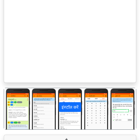
इंस्टॉल करें
पिछला
अगला