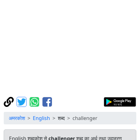
अमरकोश
English
शब्द
challenger
English शब्दकोश से
challenger
शब्द का अर्थ तथा उदाहरण