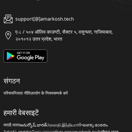
support[@]amarkosh.tech
ए-८ / ५०४ ऑलिव काउण्टी, सैक्टर ५, वसुन्धरा, गाजियाबाद,
२०१०१२ उत्तर प्रदेश, भारत
संगठन
परिचय
निजता नीति
उपयोग के नियम
सम्पर्क करें
हमारी वेबसाइटें
मराठी.भारत
అమర్కోష్.భారత్
அகராதி.இந்தியா
നിഘണ്ടു.ഭാരതം
ನಿಘಂಟು.ಭಾರತ
ଅଭିଧାନ.ଭାରତ
অভিধান.ভারত
amarkosh.tech
चौपाल.भारत