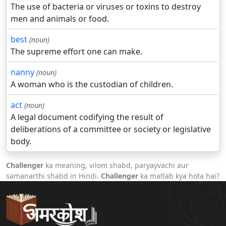
The use of bacteria or viruses or toxins to destroy
men and animals or food.
best
(noun)
The supreme effort one can make.
nanny
(noun)
A woman who is the custodian of children.
act
(noun)
A legal document codifying the result of
deliberations of a committee or society or legislative
body.
Challenger
ka meaning, vilom shabd, paryayvachi aur
samanarthi shabd in Hindi.
Challenger
ka matlab kya hota hai?