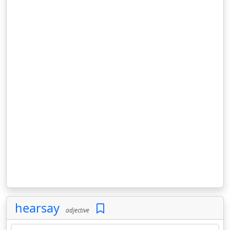
hearsay
adjective