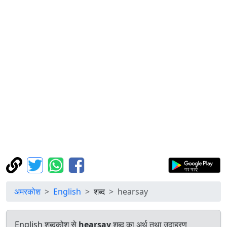
अमरकोश
English
शब्द
hearsay
English शब्दकोश से
hearsay
शब्द का अर्थ तथा उदाहरण