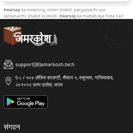
Hearsay
ka meaning, vilom shabd, paryayvachi aur
samanarthi shabd in Hindi.
Hearsay
ka matlab kya hota hai?
support[@]amarkosh.tech
ए-८ / ५०४ ऑलिव काउण्टी, सैक्टर ५, वसुन्धरा, गाजियाबाद,
२०१०१२ उत्तर प्रदेश, भारत
संगठन