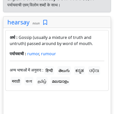
पर्यायवाची एवम् विलोम शब्दों के साथ।
hearsay
noun
अर्थ :
Gossip (usually a mixture of truth and
untruth) passed around by word of mouth.
पर्यायवाची :
rumor
,
rumour
अन्य भाषाओं में अनुवाद :
हिन्दी
తెలుగు
ಕನ್ನಡ
ଓଡ଼ିଆ
मराठी
বাংলা
தமிழ்
മലയാളം