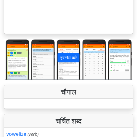
इंस्टॉल करें
पिछला
अगला
चौपाल
चर्चित शब्द
vowelize
(verb)