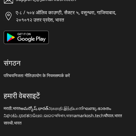
ए-८ / ५०४ ऑलिव काउण्टी, सैक्टर ५, वसुन्धरा, गाजियाबाद,
२०१०१२ उत्तर प्रदेश, भारत
संगठन
परिचय
निजता नीति
उपयोग के नियम
सम्पर्क करें
हमारी वेबसाइटें
मराठी.भारत
అమర్కోష్.భారత్
அகராதி.இந்தியா
നിഘണ്ടു.ഭാരതം
ನಿಘಂಟು.ಭಾರತ
ଅଭିଧାନ.ଭାରତ
অভিধান.ভারত
amarkosh.tech
चौपाल.भारत
सारथी.भारत