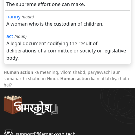
The supreme effort one can make.
nanny
(noun)
A woman who is the custodian of children.
act
(noun)
A legal document codifying the result of
deliberations of a committee or society or legislative
body.
Human action
ka meaning, vilom shabd, paryayvachi aur
samanarthi shabd in Hindi.
Human action
ka matlab kya hota
hai?
support[@]amarkosh.tech