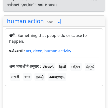
पर्यायवाची एवम् विलोम शब्दों के साथ।
human action
noun
अर्थ :
Something that people do or cause to
happen.
पर्यायवाची :
act
,
deed
,
human activity
अन्य भाषाओं में अनुवाद :
తెలుగు
हिन्दी
ଓଡ଼ିଆ
ಕನ್ನಡ
मराठी
বাংলা
தமிழ்
മലയാളം