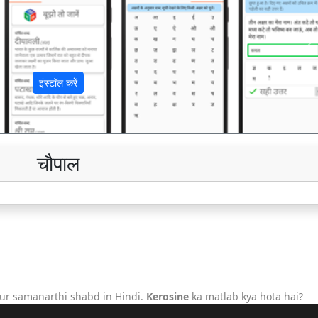
अ
इंस्टॉल करें
चौपाल
ur samanarthi shabd in Hindi.
Kerosine
ka matlab kya hota hai?