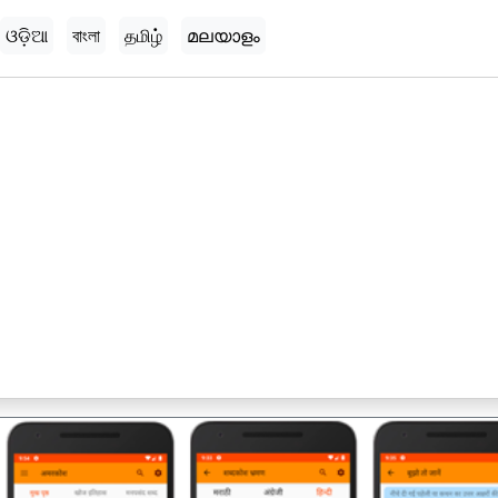
ଓଡ଼ିଆ
বাংলা
தமிழ்
മലയാളം