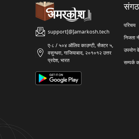
संग
परिचय
support[@]amarkosh.tech
निजता न
ए-८ / ५०४ ऑलिव काउण्टी, सैक्टर ५,
उपयोग क
वसुन्धरा, गाजियाबाद, २०१०१२ उत्तर
प्रदेश, भारत
सम्पर्क क