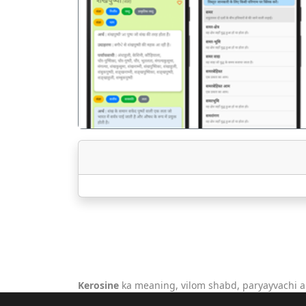
पिछला
Kerosine
ka meaning, vilom shabd, paryayvachi a