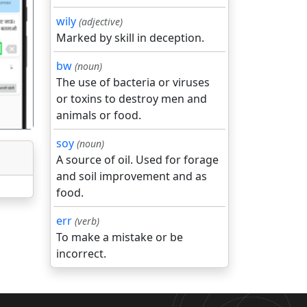
wily
(adjective)
Marked by skill in deception.
गला
bw
(noun)
The use of bacteria or viruses
or toxins to destroy men and
animals or food.
soy
(noun)
A source of oil. Used for forage
and soil improvement and as
food.
err
(verb)
To make a mistake or be
incorrect.