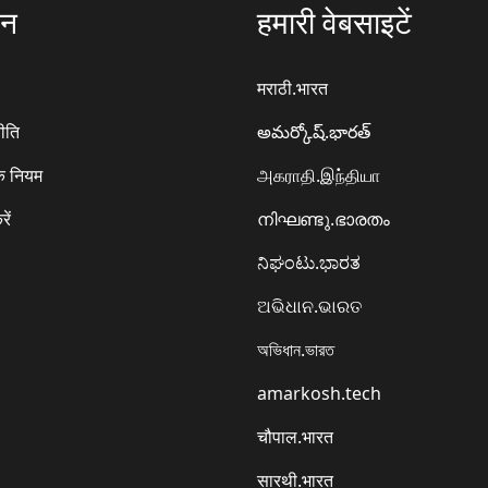
ठन
हमारी वेबसाइटें
मराठी.भारत
ीति
అమర్కోష్.భారత్
े नियम
அகராதி.இந்தியா
रें
നിഘണ്ടു.ഭാരതം
ನಿಘಂಟು.ಭಾರತ
ଅଭିଧାନ.ଭାରତ
অভিধান.ভারত
amarkosh.tech
चौपाल.भारत
सारथी.भारत