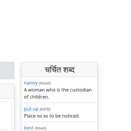
चर्चित शब्द
nanny
(noun)
A woman who is the custodian
of children.
put up
(verb)
Place so as to be noticed.
best
(noun)