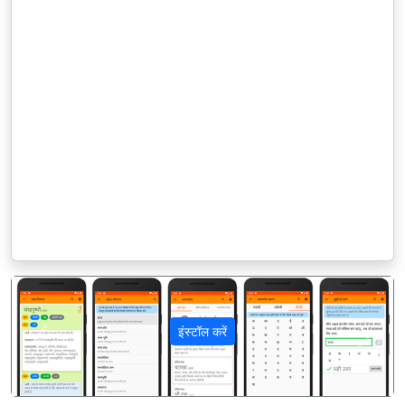
इंस्टॉल करें
पिछला
अगला