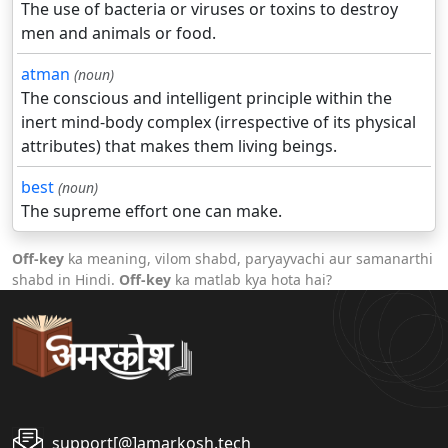
The use of bacteria or viruses or toxins to destroy
men and animals or food.
atman
(noun)
The conscious and intelligent principle within the
inert mind-body complex (irrespective of its physical
attributes) that makes them living beings.
best
(noun)
The supreme effort one can make.
Off-key
ka meaning, vilom shabd, paryayvachi aur samanarthi
shabd in Hindi.
Off-key
ka matlab kya hota hai?
support[@]amarkosh.tech