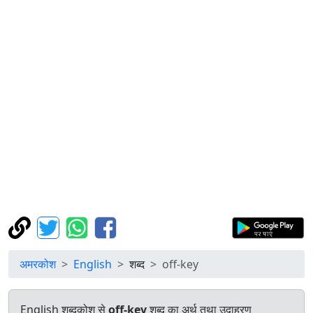
अमरकोश
English
शब्द
off-key
English शब्दकोश से
off-key
शब्द का अर्थ तथा उदाहरण