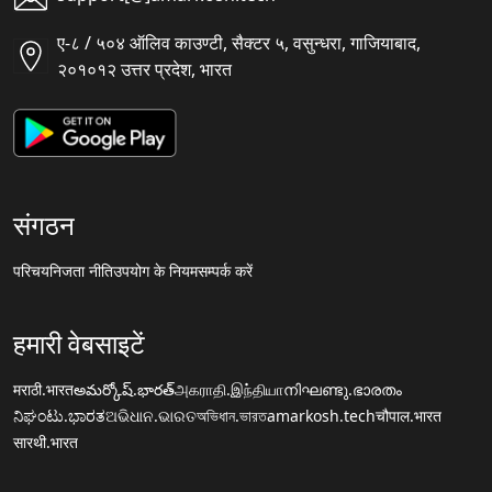
ए-८ / ५०४ ऑलिव काउण्टी, सैक्टर ५, वसुन्धरा, गाजियाबाद,
२०१०१२ उत्तर प्रदेश, भारत
संगठन
परिचय
निजता नीति
उपयोग के नियम
सम्पर्क करें
हमारी वेबसाइटें
मराठी.भारत
అమర్కోష్.భారత్
அகராதி.இந்தியா
നിഘണ്ടു.ഭാരതം
ನಿಘಂಟು.ಭಾರತ
ଅଭିଧାନ.ଭାରତ
অভিধান.ভারত
amarkosh.tech
चौपाल.भारत
सारथी.भारत