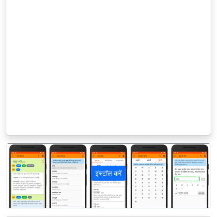
इंस्टॉल करें
पिछला
अगला