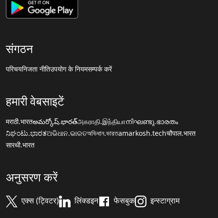
संगठन
परिचय
निजता नीति
उपयोग के नियम
सम्पर्क करें
हमारी वेबसाइटें
मराठी.भारत
అమర్కోష్.భారత్
அகராதி.இந்தியா
നിഘണ്ടു.ഭാരതം
ನಿಘಂಟು.ಭಾರತ
ଅଭିଧାନ.ଭାରତ
অভিধান.ভারত
amarkosh.tech
चौपाल.भारत
सारथी.भारत
अनुसरण करें
एक्स (ट्विटर)
लिंक्डइन
फेसबुक
इन्स्टाग्राम