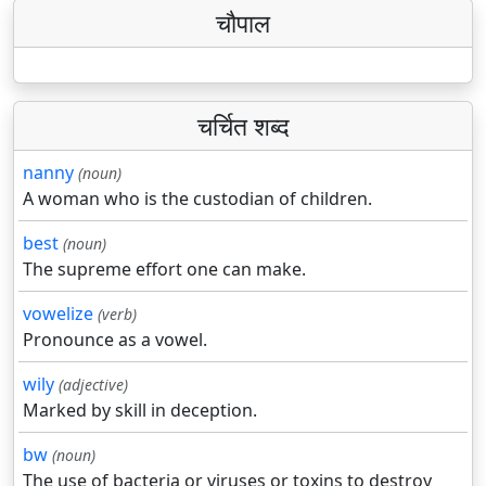
चौपाल
चर्चित शब्द
nanny
(noun)
A woman who is the custodian of children.
best
(noun)
The supreme effort one can make.
vowelize
(verb)
Pronounce as a vowel.
wily
(adjective)
Marked by skill in deception.
bw
(noun)
The use of bacteria or viruses or toxins to destroy