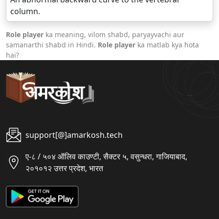
column.
Role player
ka meaning, vilom shabd, paryayvachi aur
samanarthi shabd in Hindi.
Role player
ka matlab kya hota
hai?
support[@]amarkosh.tech
ए-८ / ५०४ ऑलिव काउण्टी, सैक्टर ५, वसुन्धरा, गाजियाबाद,
२०१०१२ उत्तर प्रदेश, भारत