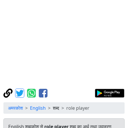
अमरकोश
English
शब्द
role player
English शब्दकोश से
role player
शब्द का अर्थ तथा उदाहरण