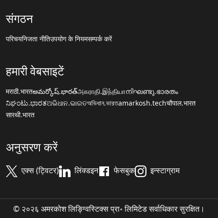
संगठन
परिचय
निजता नीति
उपयोग के नियम
सम्पर्क करें
हमारी वेबसाइटें
मराठी.भारत
అమర్కోష్.భారత్
அகராதி.இந்தியா
നിഘണ്ടു.ഭാരതം
ನಿಘಂಟು.ಭಾರತ
ଅଭିଧାନ.ଭାରତ
অভিধান.ভারত
amarkosh.tech
चौपाल.भारत
सारथी.भारत
अनुसरण करें
एक्स (ट्विटर)
लिंक्डइन
फेसबुक
इन्स्टाग्राम
© २०२६ अमरकोश लिङ्ग्विस्टिक्स प्रा॰ लिमिटेड सर्वाधिकार सुरक्षित।