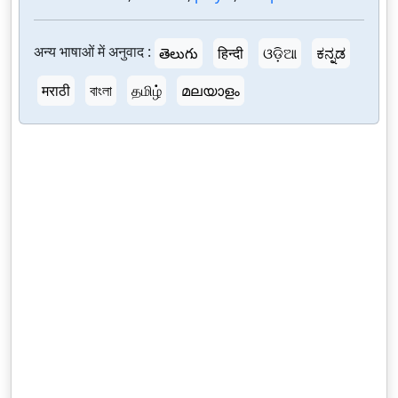
अन्य भाषाओं में अनुवाद :
తెలుగు
हिन्दी
ଓଡ଼ିଆ
ಕನ್ನಡ
मराठी
বাংলা
தமிழ்
മലയാളം