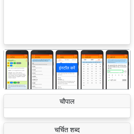
इंस्टॉल करें
पिछला
अगला
चौपाल
चर्चित शब्द