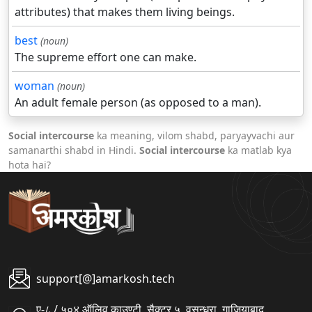
attributes) that makes them living beings.
best
(noun)
The supreme effort one can make.
woman
(noun)
An adult female person (as opposed to a man).
Social intercourse
ka meaning, vilom shabd, paryayvachi aur
samanarthi shabd in Hindi.
Social intercourse
ka matlab kya
hota hai?
support[@]amarkosh.tech
ए-८ / ५०४ ऑलिव काउण्टी, सैक्टर ५, वसुन्धरा, गाजियाबाद,