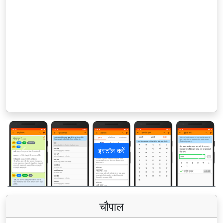
इंस्टॉल करें
पिछला
अगला
चौपाल