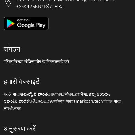
२०१०१२ उत्तर प्रदेश, भारत
संगठन
परिचय
निजता नीति
उपयोग के नियम
सम्पर्क करें
हमारी वेबसाइटें
मराठी.भारत
అమర్కోష్.భారత్
அகராதி.இந்தியா
നിഘണ്ടു.ഭാരതം
ನಿಘಂಟು.ಭಾರತ
ଅଭିଧାନ.ଭାରତ
অভিধান.ভারত
amarkosh.tech
चौपाल.भारत
सारथी.भारत
अनुसरण करें