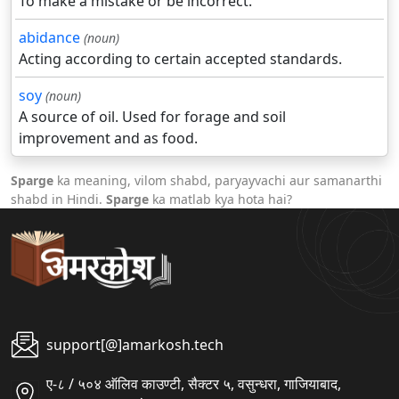
To make a mistake or be incorrect.
abidance
(noun)
Acting according to certain accepted standards.
soy
(noun)
A source of oil. Used for forage and soil
improvement and as food.
Sparge
ka meaning, vilom shabd, paryayvachi aur samanarthi
shabd in Hindi.
Sparge
ka matlab kya hota hai?
support[@]amarkosh.tech
ए-८ / ५०४ ऑलिव काउण्टी, सैक्टर ५, वसुन्धरा, गाजियाबाद,