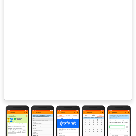
इंस्टॉल करें
पिछला
अगला