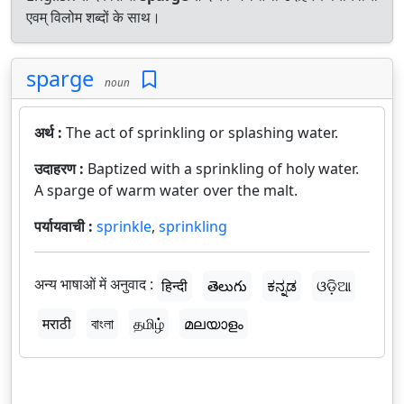
एवम् विलोम शब्दों के साथ।
sparge
noun
अर्थ :
The act of sprinkling or splashing water.
उदाहरण :
Baptized with a sprinkling of holy water.
A sparge of warm water over the malt.
पर्यायवाची :
sprinkle
,
sprinkling
अन्य भाषाओं में अनुवाद :
हिन्दी
తెలుగు
ಕನ್ನಡ
ଓଡ଼ିଆ
मराठी
বাংলা
தமிழ்
മലയാളം