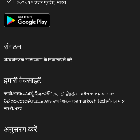
२०१०१२ उत्तर प्रदेश, भारत
संगठन
परिचय
निजता नीति
उपयोग के नियम
सम्पर्क करें
हमारी वेबसाइटें
मराठी.भारत
అమర్కోష్.భారత్
அகராதி.இந்தியா
നിഘണ്ടു.ഭാരതം
ನಿಘಂಟು.ಭಾರತ
ଅଭିଧାନ.ଭାରତ
অভিধান.ভারত
amarkosh.tech
चौपाल.भारत
सारथी.भारत
अनुसरण करें