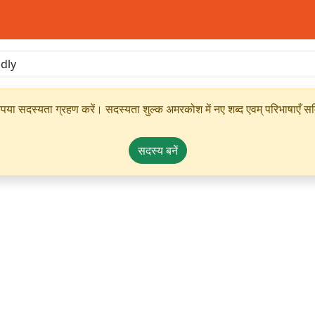
ृपया सदस्यता ग्रहण करें। सदस्यता शुल्क अमरकोश में नए शब्द एवम् परिभाषाएँ सम्
सदस्य बनें