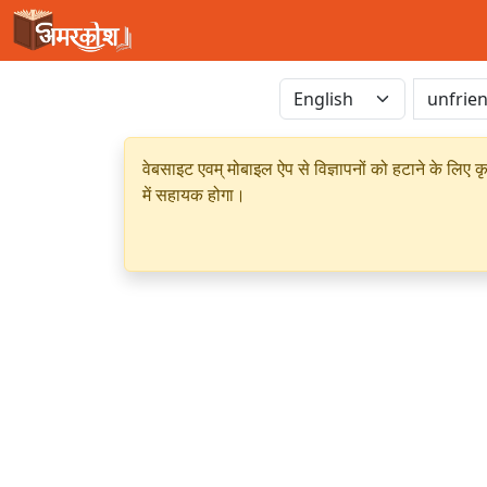
वेबसाइट एवम् मोबाइल ऐप से विज्ञापनों को हटाने के लिए क
में सहायक होगा।