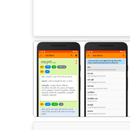
पिछला