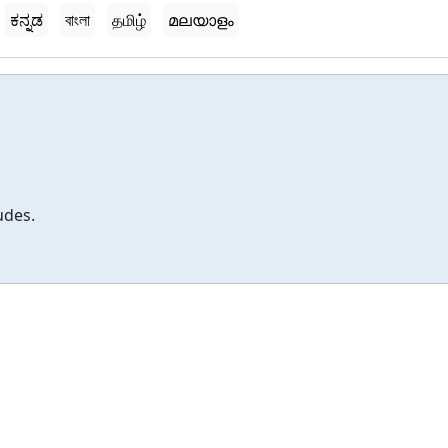
ಕನ್ನಡ
বাংলা
தமிழ்
മലയാളം
udes.