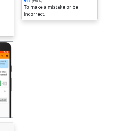
err
(verb)
To make a mistake or be
incorrect.
गला