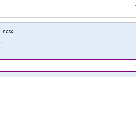
liness.
r.