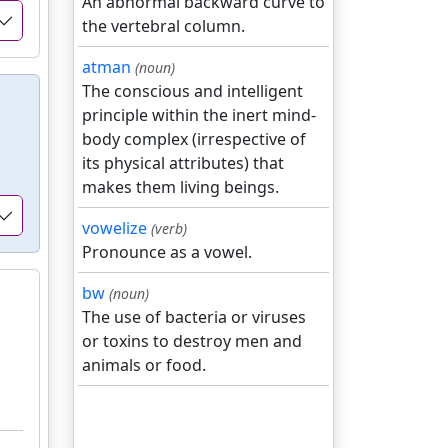
An abnormal backward curve to
the vertebral column.
atman
(noun)
The conscious and intelligent
principle within the inert mind-
body complex (irrespective of
its physical attributes) that
makes them living beings.
vowelize
(verb)
Pronounce as a vowel.
bw
(noun)
The use of bacteria or viruses
or toxins to destroy men and
animals or food.