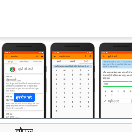
अ
इंस्टॉल करें
चौपाल