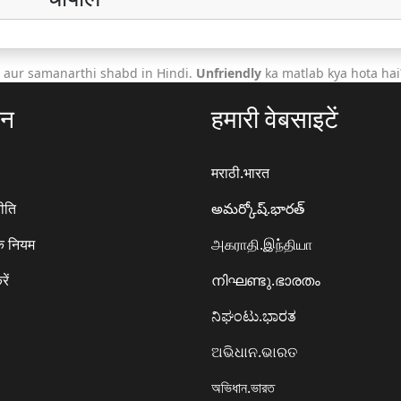
 aur samanarthi shabd in Hindi.
Unfriendly
ka matlab kya hota hai
ठन
हमारी वेबसाइटें
मराठी.भारत
ीति
అమర్కోష్.భారత్
े नियम
அகராதி.இந்தியா
रें
നിഘണ്ടു.ഭാരതം
ನಿಘಂಟು.ಭಾರತ
ଅଭିଧାନ.ଭାରତ
অভিধান.ভারত