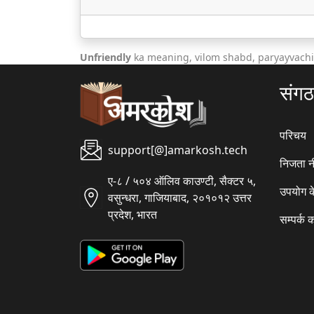
Unfriendly
ka meaning, vilom shabd, paryayvachi
संग
परिचय
support[@]amarkosh.tech
निजता न
ए-८ / ५०४ ऑलिव काउण्टी, सैक्टर ५,
उपयोग क
वसुन्धरा, गाजियाबाद, २०१०१२ उत्तर
प्रदेश, भारत
सम्पर्क क